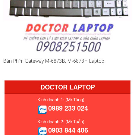
Bàn Phím Gateway M-6873B, M-6873H Laptop
DOCTOR LAPTOP
Kinh doanh 1: (Mr.Tùng)
0989 233 024
Kinh doanh 2: (Mr.Tuấn)
0903 844 406