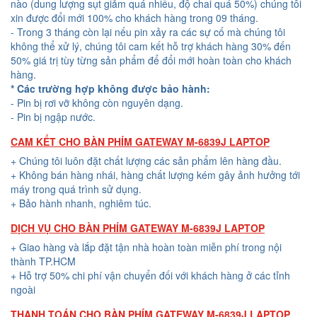
nào (dung lượng sụt giảm quá nhiều, độ chai quá 50%) chúng tôi
xin được đổi mới 100% cho khách hàng trong 09 tháng.
- Trong 3 tháng còn lại nếu pin xảy ra các sự cố mà chúng tôi
không thể xử lý, chúng tôi cam kết hỗ trợ khách hàng 30% đến
50% giá trị tùy từng sản phẩm để đổi mới hoàn toàn cho khách
hàng.
* Các trường hợp không được bảo hành:
- Pin bị rơi vỡ không còn nguyên dạng.
- Pin bị ngập nước.
CAM KẾT CHO BÀN PHÍM GATEWAY M-6839J LAPTOP
+ Chúng tôi luôn đặt chất lượng các sản phẩm lên hàng đầu.
+ Không bán hàng nhái, hàng chất lượng kém gây ảnh hưởng tới
máy trong quá trình sử dụng.
+ Bảo hành nhanh, nghiêm túc.
DỊCH VỤ CHO BÀN PHÍM GATEWAY M-6839J LAPTOP
+ Giao hàng và lắp đặt tận nhà hoàn toàn miễn phí trong nội
thành TP.HCM
+ Hỗ trợ 50% chi phí vận chuyển đối với khách hàng ở các tỉnh
ngoài
THANH TOÁN CHO BÀN PHÍM GATEWAY M-6839J LAPTOP