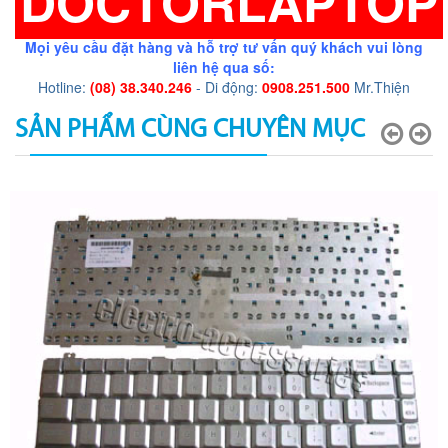
DOCTORLAPTOP
Mọi yêu cầu đặt hàng và hỗ trợ tư vấn quý khách vui lòng
liên hệ qua số:
Hotline:
(08) 38.340.246
- Di động:
0908.251.500
Mr.Thiện
SẢN PHẨM CÙNG CHUYÊN MỤC