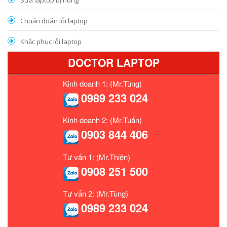
Chuẩn đoán lỗi laptop
Khắc phục lỗi laptop
DOCTOR LAPTOP
Kinh doanh 1: (Mr.Tùng)
0989 233 024
Kinh doanh 2: (Mr.Tuấn)
0903 844 406
Tư vấn 1: (Mr.Thiện)
0908 251 500
Tư vấn 2: (Mr.Tùng)
0989 233 024