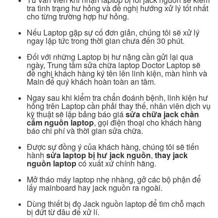
tra tình trạng hư hỏng và đề nghị hướng xử lý tốt nhất
cho từng trường hợp hư hỏng.
Nếu Laptop gặp sự cố đơn giản, chúng tôi sẽ xử lý
ngay lập tức trong thời gian chưa đến 30 phút.
Đối với những Laptop bị hư nặng
cần gửi lại qua
ngày, Trung tâm sửa chữa laptop
Doctor Laptop
sẽ
đề nghị khách hàng ký tên lên linh kiện, màn hình và
Main để quý khách hoàn toàn an tâm.
Ngay sau khi kiểm tra chẩn đoánh bệnh, linh kiện hư
hỏng trên Laptop cần phải thay thế, nhân viên dịch vụ
kỹ thuật sẽ lập bảng báo giá
sửa chữa jack chân
cắm nguồn laptop
, gọi điện thoại cho khách hàng
báo chi phí và thời gian sửa chữa.
Được sự đồng ý của khách hàng, chúng tôi sẽ tiến
hành
sửa laptop bị hư jack nguồn
,
thay jack
nguồn laptop
có xuất xứ chính hãng.
Mở tháo máy laptop nhẹ nhàng, gở các bộ phận để
lấy mainboard hay jack nguồn ra ngoài.
Dùng thiết bị đo Jack nguồn laptop để tìm chỗ mạch
bị đứt từ đâu để xử lí.