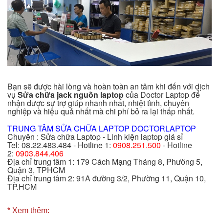
Bạn sẽ được hài lòng và hoàn toàn an tâm khi đến với dịch
vụ
Sửa chữa jack nguồn laptop
của
Doctor Laptop
để
nhận được sự trợ giúp nhanh nhất, nhiệt tình, chuyên
nghiệp và hiệu quả nhất mà chi phí bỏ ra lại thấp nhất.
TRUNG TÂM SỬA CHỮA LAPTOP DOCTORLAPTOP
Chuyên : Sửa chữa Laptop - Linh kiện laptop giá sỉ
Tel: 08.22.483.484 - Hotline 1:
0908.251.500
- Hotline
2:
0903.844.406
Địa chỉ trung tâm 1: 179 Cách Mạng Tháng 8, Phường 5,
Quận 3, TPHCM
Địa chỉ trung tâm 2: 91A đường 3/2, Phường 11, Quận 10,
TP.HCM
* Xem thêm: