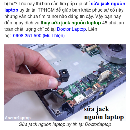
bị hư? Lúc này thì b
ạn cần tìm gấp địa chỉ
sửa jack nguồn
laptop
uy tín tại TPHCM để giúp bạn khắc phục sự cố này
nhưng vẫn chưa tìm ra nơi nào đáng tin cậy. Vậy bạn hãy
đến ngay
dịch vụ
t
hay sửa jack nguồn laptop
45 phút
an
toàn chất lượng chỉ có tại
Doctor Laptop
. Liên
hệ:
0908.251.500 (Mr. Thiện)
Sửa jack nguồn laptop uy tín tại Doctorlaptop