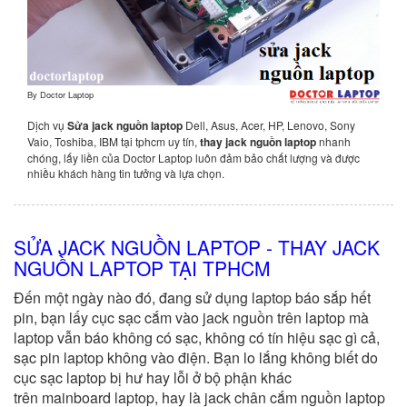
By
Doctor Laptop
Dịch vụ
Sửa jack nguồn laptop
Dell, Asus, Acer, HP, Lenovo, Sony
Vaio, Toshiba, IBM tại tphcm uy tín,
thay jack nguồn laptop
nhanh
chóng, lấy liền của Doctor Laptop luôn đảm bảo chất lượng và được
nhiều khách hàng tin tưởng và lựa chọn.
SỬA JACK NGUỒN LAPTOP - THAY JACK
NGUỒN LAPTOP TẠI TPHCM
Đến một ngày nào đó, đang sử dụng laptop báo sắp hết
pin, bạn lấy cục sạc cắm vào jack nguồn trên laptop mà
laptop vẫn báo không có sạc, không có tín hiệu sạc gì cả,
sạc pin laptop không vào điện
. Bạn lo lắng không biết do
cục sạc laptop bị hư hay lỗi ở bộ phận khác
trên mainboard laptop, hay là jack chân cắm nguồn laptop