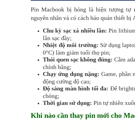
Pin Macbook bị hỏng là hiện tượng tự n
nguyên nhân và có cách bảo quản thiết bị 
Chu kỳ sạc xả nhiều lần:
Pin lithiu
lần sạc đầy;
Nhiệt độ môi trường:
Sử dụng lapto
0°C) làm giảm tuổi thọ pin;
Thói quen sạc không đúng:
Cắm ada
chính hãng;
Chạy ứng dụng nặng:
Game, phần m
động cường độ cao;
Độ sáng màn hình tối đa:
Để bright
chóng;
Thời gian sử dụng:
Pin tự nhiên xuố
Khi nào cần thay pin mới cho M