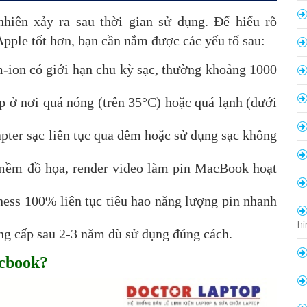
hiên xảy ra sau thời gian sử dụng. Để hiểu rõ
Apple tốt hơn, bạn cần nắm được các yếu tố sau:
m-ion có giới hạn chu kỳ sạc, thường khoảng 1000
p ở nơi quá nóng (trên 35°C) hoặc quá lạnh (dưới
pter sạc liên tục qua đêm hoặc sử dụng sạc không
ềm đồ họa, render video làm pin MacBook hoạt
ness 100% liên tục tiêu hao năng lượng pin nhanh
hì
ng cấp sau 2-3 năm dù sử dụng đúng cách.
acbook?