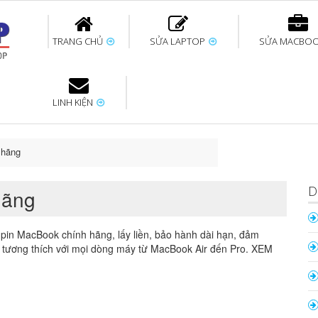
TRANG CHỦ
SỬA LAPTOP
SỬA MACBO
LINH KIỆN
ok uy tín
bàn phím
Thay pin Surface
Thay pin Macbook
Thay màn hình
Sửa Surface không
Thay màn hình
Thay Pin La
p
Laptop
nhận bàn phím
Macbook
 hãng
D
hãng
 pin MacBook chính hãng, lấy liền, bảo hành dài hạn, đảm
 tương thích với mọi dòng máy từ MacBook Air đến Pro. XEM