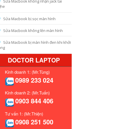
Sửa Macbook không nhận jack tai
ghe
Sửa Macbook bị sọc màn hình
Sửa Macbook không lên màn hình
Sửa Macbook bị màn hình đen khi khởi
ộng
DOCTOR LAPTOP
Kinh doanh 1: (Mr.Tùng)
0989 233 024
Kinh doanh 2: (Mr.Tuấn)
0903 844 406
Tư vấn 1: (Mr.Thiện)
0908 251 500