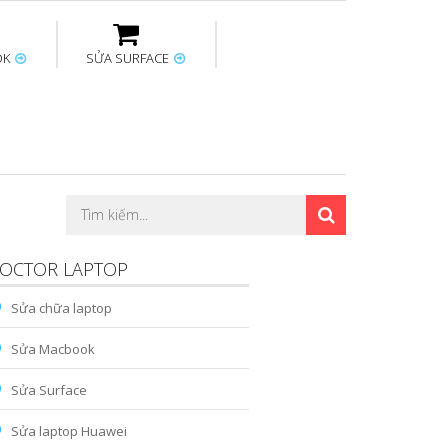
OK
SỬA SURFACE
ptop
Thay sạc Surface
Thay bàn phím
Sửa Mainboard
Macbook
Surface
OCTOR LAPTOP
Sửa chữa laptop
Sửa Macbook
Sửa Surface
Sửa laptop Huawei