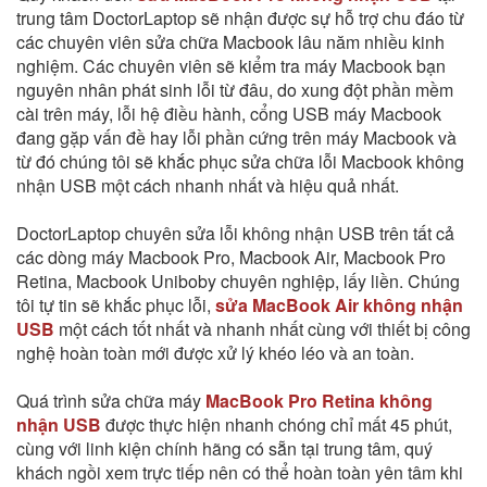
trung tâm DoctorLaptop sẽ nhận được sự hỗ trợ chu đáo từ
các chuyên viên
sửa chữa Macbook lâu năm nhiều kinh
nghiệm. Các chuyên viên sẽ kiểm tra máy Macbook bạn
nguyên nhân phát sinh lỗi từ đâu, do xung đột phần mềm
cài trên máy, lỗi hệ điều hành, cổng USB máy Macbook
đang gặp vấn đề hay lỗi phần cứng trên máy Macbook và
từ đó chúng tôi sẽ khắc phục sửa chữa lỗi Macbook không
nhận USB một cách nhanh nhất và hiệu quả nhất.
DoctorLaptop chuyên sửa lỗi không nhận USB trên tất cả
các dòng máy Macbook Pro, Macbook Air, Macbook Pro
Retina, Macbook Uniboby chuyên nghiệp, lấy liền. Chúng
tôi tự tin sẽ khắc phục lỗi,
sửa MacBook Air không nhận
USB
một cách tốt nhất và nhanh nhất cùng với thiết bị công
nghệ hoàn toàn mới được xử lý khéo léo và an toàn.
Quá trình sửa chữa máy
MacBook Pro Retina không
nhận USB
được thực hiện nhanh chóng chỉ mất 45 phút,
cùng với linh kiện chính hãng có sẵn tại trung tâm, quý
khách ngồi xem trực tiếp nên có thể hoàn toàn yên tâm khi