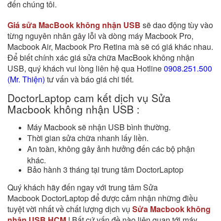
đến chúng tôi.
Giá sửa MacBook không nhận USB
sẽ dao động tùy vào
từng nguyên nhân gây lỗi và dòng máy Macbook Pro,
Macbook Air, Macbook Pro Retina mà sẽ có giá khác nhau.
Để biết chính xác
giá sửa chữa MacBook không nhận
USB
, quý khách vui lòng liên hệ qua Hotline
0908.251.500
(Mr. Thiện)
tư vấn và báo giá chi tiết.
DoctorLaptop cam kết dịch vụ Sửa
Macbook không nhận USB :
Máy Macbook sẽ nhận USB bình thường.
Thời gian sửa chữa nhanh lấy liền.
An toàn, không gây ảnh hưởng đến các bộ phận
khác.
Bảo hành 3 tháng tại trung tâm DoctorLaptop
Quý khách hãy đến ngay với trung tâm
Sửa
Macbook DoctorLaptop
để được cảm nhận những điều
tuyệt vời nhất về chất lượng dịch vụ
Sửa Macbook không
nhận USB HCM
! Bất cứ vấn đề nào liên quan tới máy