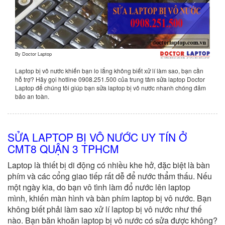
By
Doctor Laptop
Laptop bị vô nước khiến bạn lo lắng không biết xử lí làm sao, bạn cần
hỗ trợ? Hãy gọi hotline 0908.251.500 của trung tâm sửa laptop Doctor
Laptop để chúng tôi giúp bạn sửa laptop bị vô nước nhanh chóng đảm
bảo an toàn.
SỬA LAPTOP BỊ VÔ NƯỚC UY TÍN Ở
CMT8 QUẬN 3 TPHCM
Laptop là thiết bị di động có nhiều khe hở, đặc biệt là bàn
phím và các cổng giao tiếp rất dễ để nước thẩm thấu. Nếu
một ngày kia, do bạn vô tình làm đổ nước lên laptop
mình, khiến màn hình và bàn phím laptop bị vô nước. Bạn
không biết phải làm sao xử lí laptop bị vô nước như thế
nào. Bạn băn khoăn laptop bị vô nước có sửa được không?