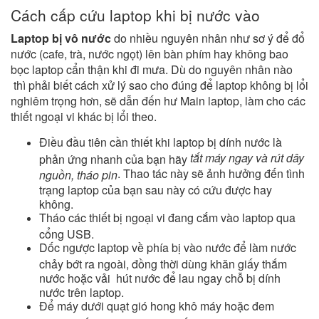
Cách cấp cứu laptop khi bị nước vào
Laptop bị vô nước
do nhiều nguyên nhân như sơ ý để đổ
nước (cafe, trà, nước ngọt) lên bàn phím hay không bao
bọc laptop cẩn thận khi đi mưa. Dù do nguyên nhân nào
thì phải biết cách xử lý sao cho đúng để laptop không bị lổi
nghiêm trọng hơn, sẽ dẫn đến hư Main laptop, làm cho các
thiết ngoại vi khác bị lổi theo.
Điều đầu tiên cần thiết khi laptop bị dính nước là
tắt máy ngay và rút dây
phản ứng nhanh của bạn hãy
. Thao tác này sẽ ảnh hưởng đến tình
nguồn, tháo pin
trạng laptop của bạn sau này có cứu được hay
không.
Tháo các thiết bị ngoại vi đang cắm vào laptop qua
cổng USB.
Dốc ngược laptop về phía bị vào nước để làm nước
chảy bớt ra ngoài, đồng thời dùng khăn giấy thắm
nước hoặc vải hút nước để lau ngay chỗ bị dính
nước trên laptop.
Để máy dưới quạt gió hong khô máy hoặc đem