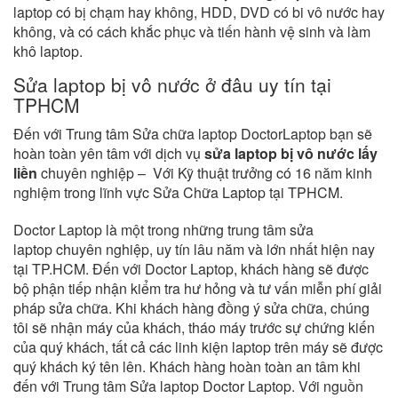
laptop có bị chạm hay không, HDD, DVD có bi vô nước hay
không, và có cách khắc phục và tiến hành vệ sinh và làm
khô laptop.
Sửa laptop bị vô nước ở đâu uy tín tại
TPHCM
Đến với Trung tâm Sửa chữa laptop DoctorLaptop bạn sẽ
hoàn toàn yên tâm với dịch vụ
sửa laptop bị vô nước lấy
liền
chuyên nghiệp – Với Kỹ thuật trưởng có 16 năm kinh
nghiệm trong lĩnh vực Sửa Chữa Laptop tại TPHCM.
Doctor Laptop
là một trong những trung tâm
sửa
laptop chuyên nghiệp, uy tín lâu năm và lớn nhất hiện nay
tại TP.HCM. Đến với
Doctor Laptop
, khách hàng sẽ được
bộ phận tiếp nhận kiểm tra hư hỏng và tư vấn miễn phí giải
pháp sửa chữa. Khi khách hàng đồng ý sửa chữa, chúng
tôi sẽ nhận máy của khách, tháo máy trước sự chứng kiến
của quý khách, tất cả các linh kiện laptop trên máy sẽ được
quý khách ký tên lên. Khách hàng hoàn toàn an tâm khi
đến với
Trung tâm Sửa laptop
Doctor Laptop
. Với nguồn