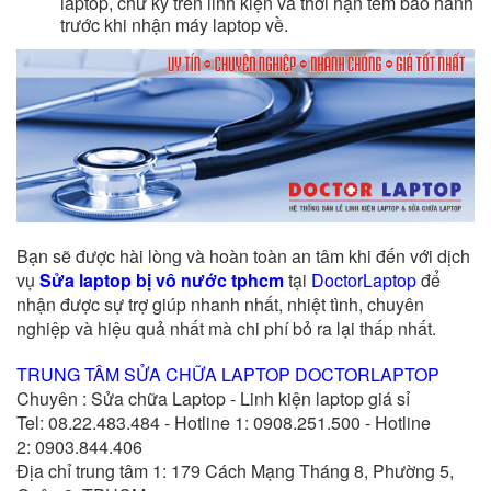
laptop, chữ ký trên linh kiện và thời hạn tem bảo hành
trước khi nhận máy laptop về.
Bạn sẽ được hài lòng và hoàn toàn an tâm khi đến với dịch
vụ
Sửa laptop bị vô nước tphcm
tại
DoctorLaptop
để
nhận được sự trợ giúp nhanh nhất, nhiệt tình, chuyên
nghiệp và hiệu quả nhất mà chi phí bỏ ra lại thấp nhất.
TRUNG TÂM SỬA CHỮA LAPTOP DOCTORLAPTOP
Chuyên : Sửa chữa Laptop - Linh kiện laptop giá sỉ
Tel: 08.22.483.484 - Hotline 1: 0908.251.500 - Hotline
2: 0903.844.406
Địa chỉ trung tâm 1: 179 Cách Mạng Tháng 8, Phường 5,