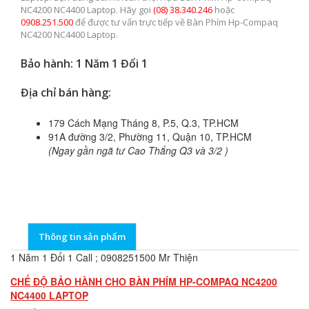
NC4200 NC4400 Laptop. Hãy gọi
(08) 38.340.246
hoặc
0908.251.500
để được tư vấn trực tiếp về Bàn Phím Hp-Compaq
NC4200 NC4400 Laptop.
Bảo hành: 1 Năm 1 Đổi 1
Địa chỉ bán hàng:
179 Cách Mạng Tháng 8, P.5, Q.3, TP.HCM
91A đường 3/2, Phường 11, Quận 10, TP.HCM
(Ngay gần ngã tư Cao Thắng Q3 và 3/2 )
Thông tin sản phẩm
1 Năm 1 Đổi 1 Call ; 0908251500 Mr Thiện
CHẾ ĐỘ BẢO HÀNH CHO BÀN PHÍM HP-COMPAQ NC4200
NC4400 LAPTOP