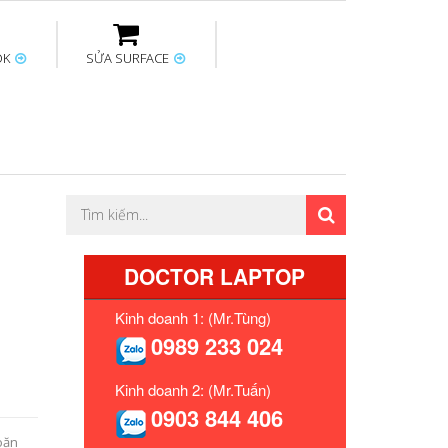
OK
SỬA SURFACE
ptop
Thay sạc Surface
Thay bàn phím
Sửa Mainboard
Macbook
Surface
DOCTOR LAPTOP
Kinh doanh 1: (Mr.Tùng)
0989 233 024
Kinh doanh 2: (Mr.Tuấn)
0903 844 406
oăn