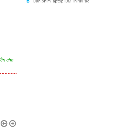
Bàn phím laptop IBM ThinkPad
iền cho