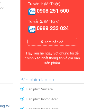
c
Tư vấn 1: (Mr.Thiện)
op.
0908 251 500
Tư vấn 2: (Mr.Tùng)
0989 233 024
Xem bản đồ
Hãy liên hệ ngay với chúng tôi để
chính xác nhất thông tin về giá bán
sản phẩm
Bàn phím laptop
Bàn phím Surface
Bàn phím laptop Acer
ng tôi