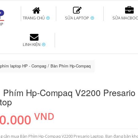
TRANG CHỦ
SỬA LAPTOP
SỬA MACBO
LINH KIỆN
ok uy tín
bàn phím
Thay pin Surface
Thay pin Macbook
Thay màn hình
Sửa Surface không
Thay màn hình
Thay Pin La
p
Laptop
nhận bàn phím
Macbook
phím laptop HP - Compag
Bàn Phím Hp-Compaq V2200 Presario Laptop
 Phím Hp-Compaq V2200 Presario
top
VND
0.000
g cần mua Bàn Phím Hp-Compaq V2200 Presario Laptop. Bạn đang băn kh