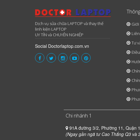
Thông
Dịch vụ sửa chữa LAPTOP và thay thế
Giới
linh kiện LAPTOP
Liên
UY TÍN và CHUYÊN NGHIỆP
Tư v
Social Doctorlaptop.com.vn
Điều
Hướ
Chín
Chín
Phươ
Phươ
Chi nhánh 1
91A đường 3/2, Phường 11, Quận 
(Ngay gần ngã tư Cao Thắng Q3 và 3