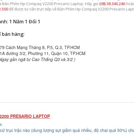
a Bàn Phím Hp-Compaq V2200 Presario Laptop. Hãy gọi
(08) 38.340.246
hoặ
1.500
để được tư vấn trực tiếp về Bàn Phím Hp-Compaq V2200 Presario Lapt
nh: 1 Năm 1 Đổi 1
ỉ bán hàng:
79 Cách Mạng Tháng 8, P.5, Q.3, TP.HCM
1A đường 3/2, Phường 11, Quận 10, TP.HCM
Ngay gần ngã tư Cao Thắng Q3 và 3/2 )
2200 PRESARIO LAPTOP
u:
cứ trục trặc nào (dung lượng sụt giảm quá nhiều, độ chai quá 50%) chú