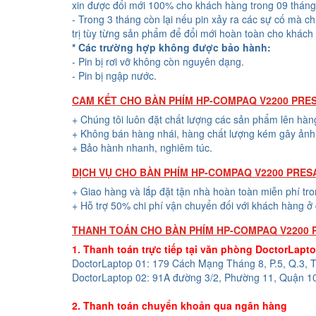
xin được đổi mới 100% cho khách hàng trong 09 tháng
- Trong 3 tháng còn lại nếu pin xảy ra các sự cố mà c
trị tùy từng sản phẩm để đổi mới hoàn toàn cho khách
* Các trường hợp không được bảo hành:
- Pin bị rơi vỡ không còn nguyên dạng.
- Pin bị ngập nước.
CAM KẾT CHO BÀN PHÍM HP-COMPAQ V2200 PRE
+ Chúng tôi luôn đặt chất lượng các sản phẩm lên hàn
+ Không bán hàng nhái, hàng chất lượng kém gây ảnh 
+ Bảo hành nhanh, nghiêm túc.
DỊCH VỤ CHO BÀN PHÍM HP-COMPAQ V2200 PRES
+ Giao hàng và lắp đặt tận nhà hoàn toàn miễn phí tr
+ Hỗ trợ 50% chi phí vận chuyển đối với khách hàng ở 
THANH TOÁN CHO BÀN PHÍM HP-COMPAQ V2200 
1. Thanh toán trực tiếp tại văn phòng DoctorLapt
DoctorLaptop 01: 179 Cách Mạng Tháng 8, P.5, Q.3,
DoctorLaptop 02: 91A đường 3/2, Phường 11, Quận 1
2. Thanh toán chuyển khoản qua ngân hàng