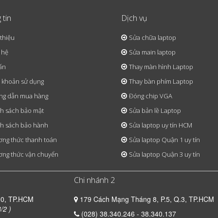
 tin
Dịch vụ
 thiệu
Sửa chữa laptop
 hệ
Sửa main laptop
ấn
Thay màn hình Laptop
 khoản sử dụng
Thay bàn phím Laptop
ng dẫn mua hàng
Đóng chip VGA
h sách bảo mật
Sửa bản lề Laptop
h sách bảo hành
Sửa laptop uy tín HCM
ng thức thanh toán
Sửa laptop Quận 1 uy tín
ng thức vận chuyển
Sửa laptop Quận 3 uy tín
Chi nhánh 2
10, TP.HCM
179 Cách Mạng Tháng 8, P.5, Q.3, TP.HCM
/2 )
(028) 38.340.246 - 38.340.137