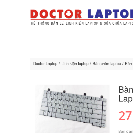
Sửa Laptop uy tín
Sửa Macbo
Thay 
lapto
Doctor Laptop
Linh kiện laptop
Bàn phím laptop
Bàn 
Bàn
Lap
27
Bạn đan