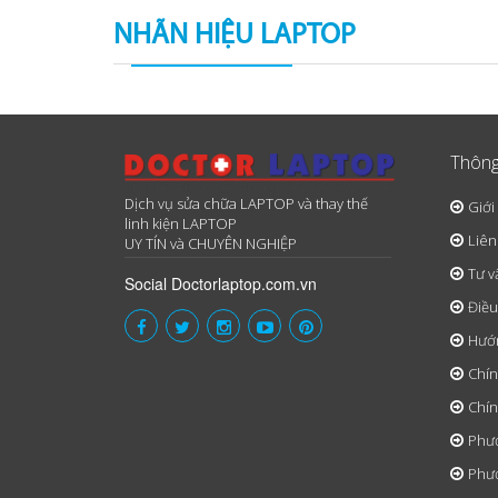
NHÃN HIỆU LAPTOP
Thông
Dịch vụ sửa chữa LAPTOP và thay thế
Giới
linh kiện LAPTOP
Liên
UY TÍN và CHUYÊN NGHIỆP
Tư v
Social Doctorlaptop.com.vn
Điều
Hướ
Chín
Chín
Phươ
Phươ