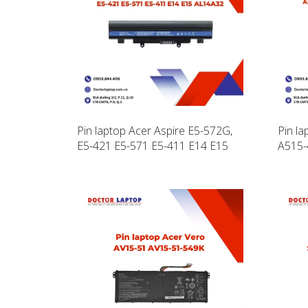
Pin laptop Acer Aspire E5-572G,
Pin la
E5-421 E5-571 E5-411 E14 E15
A515-
AL14A32
A515-
A517-