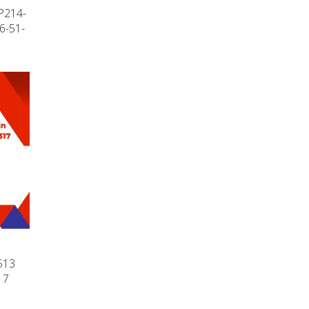
P214-
6-51-
513
17