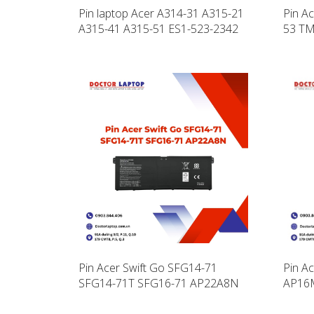
Pin laptop Acer A314-31 A315-21
Pin A
A315-41 A315-51 ES1-523-2342
53 TM
AP16M5J
TMP6
Pin Acer Swift Go SFG14-71
Pin A
SFG14-71T SFG16-71 AP22A8N
AP16