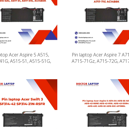
ptop Acer Aspire 5 A515,
Pin laptop Acer Aspire 7 A7
41G, A515-51, A515-51G,
A715-71Gz, A715-72G, A717
52G, A515-52G, A517-51,
A717-71G AC14B8K
51G, AC14B3K