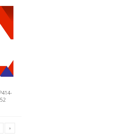
P414-
-52
»