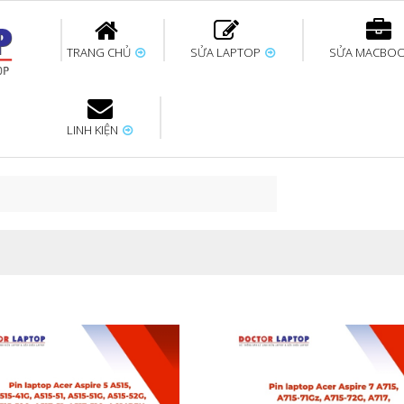
TRANG CHỦ
SỬA LAPTOP
SỬA MACBO
LINH KIỆN
ok uy tín
bàn phím
Thay pin Surface
Thay pin Macbook
Thay màn hình
Sửa Surface không
Thay màn hình
Thay Pin La
p
Laptop
nhận bàn phím
Macbook