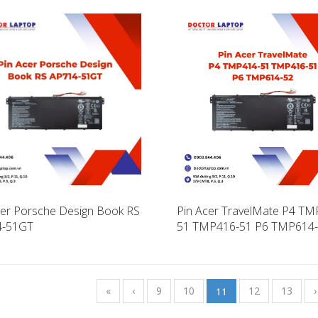
cer Porsche Design Book RS
Pin Acer TravelMate P4 TM
4-51GT
51 TMP416-51 P6 TMP614
«
‹
9
10
11
12
13
›