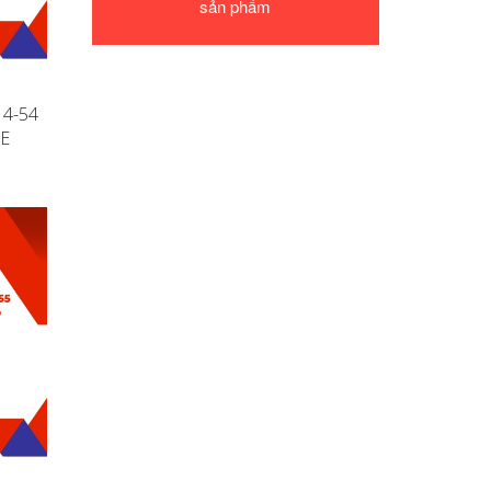
sản phẩm
14-54
RE
R4
2G