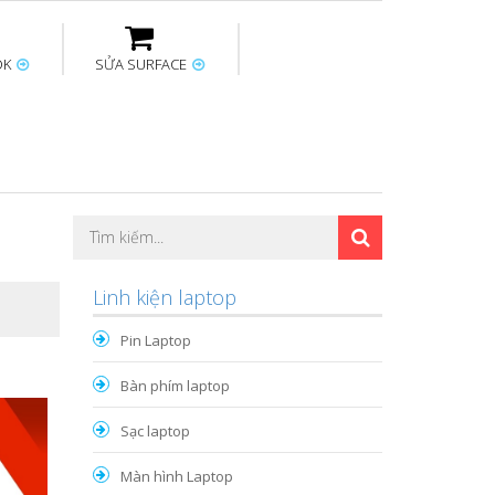
OK
SỬA SURFACE
ptop
Thay sạc Surface
Thay bàn phím
Sửa Mainboard
Macbook
Surface
Linh kiện laptop
Pin Laptop
Bàn phím laptop
Sạc laptop
Màn hình Laptop