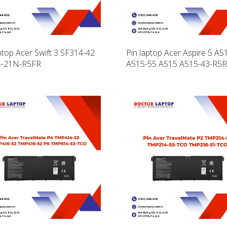
ptop Acer Swift 3 SF314-42
Pin laptop Acer Aspire 5 A5
4-21N-R5FR
A515-55 A515 A515-43-R5
A515-43-R19L A515-43-DD
A515-43G A515-52 A515-5
AP19B5L