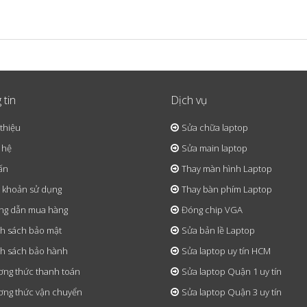
 tin
Dịch vụ
 thiệu
Sửa chữa laptop
 hệ
Sửa main laptop
ấn
Thay màn hình Laptop
 khoản sử dụng
Thay bàn phím Laptop
ng dẫn mua hàng
Đóng chip VGA
h sách bảo mật
Sửa bản lề Laptop
h sách bảo hành
Sửa laptop uy tín HCM
ng thức thanh toán
Sửa laptop Quận 1 uy tín
ng thức vận chuyển
Sửa laptop Quận 3 uy tín