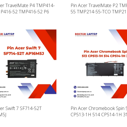
cer TravelMate P4 TMP414-
Pin Acer TravelMate P2 TM
P416-52 TMP416-52 P6
55 TMP214-55-TCO TMP21
14-53-TCO
TCO
cer Swift 7 SF714-52T
Pin Acer Chromebook Spin 
M5J
CP513-1H 514 CP514-1H 3