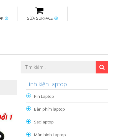
OK
SỬA SURFACE
ptop
Thay sạc Surface
Thay bàn phím
Sửa Mainboard
Macbook
Surface
Linh kiện laptop
Pin Laptop
Bàn phím laptop
Sạc laptop
Màn hình Laptop