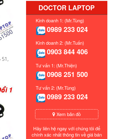
DOCTOR LAPTOP
Kinh doanh 1: (Mr.Tùng)
0989 233 024
Kinh doanh 2: (Mr.Tuấn)
0903 844 406
 51,
Tư vấn 1: (Mr.Thiện)
0908 251 500
Tư vấn 2: (Mr.Tùng)
0989 233 024
Xem bản đồ
Hãy liên hệ ngay với chúng tôi để
chính xác nhất thông tin về giá bán