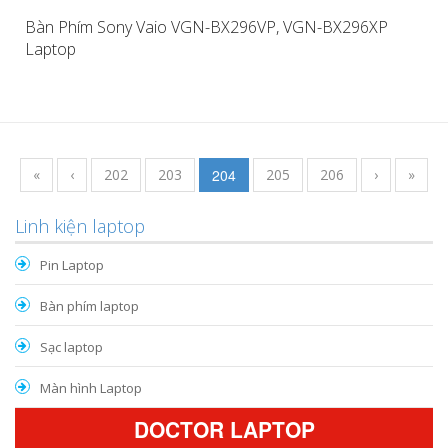
Bàn Phím Sony Vaio VGN-BX296VP, VGN-BX296XP
Laptop
«
‹
202
203
204
205
206
›
»
Linh kiện laptop
Pin Laptop
Bàn phím laptop
Sạc laptop
Màn hình Laptop
DOCTOR LAPTOP