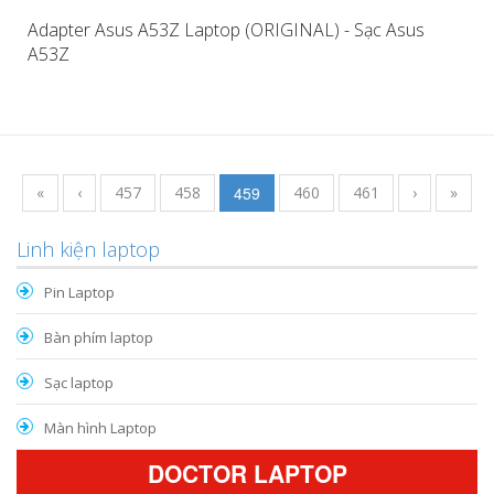
Adapter Asus A53Z Laptop (ORIGINAL) - Sạc Asus
A53Z
«
‹
457
458
459
460
461
›
»
Linh kiện laptop
Pin Laptop
Bàn phím laptop
Sạc laptop
Màn hình Laptop
DOCTOR LAPTOP