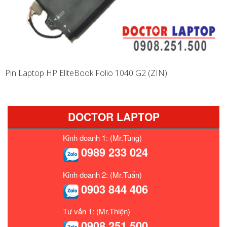
Pin Laptop HP EliteBook Folio 1040 G2 (ZIN)
DOCTOR LAPTOP
Kinh doanh 1: (Mr.Tùng)
0989 233 024
Kinh doanh 2: (Mr.Tuấn)
0903 844 406
Tư vấn 1: (Mr.Thiện)
0908 251 500