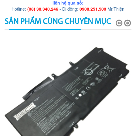
liên hệ qua số:
Hotline:
(08) 38.340.246
- Di động:
0908.251.500
Mr.Thiện
SẢN PHẨM CÙNG CHUYÊN MỤC