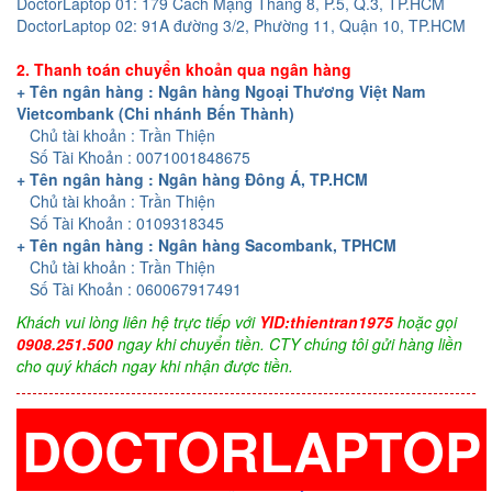
DoctorLaptop 01: 179 Cách Mạng Tháng 8, P.5, Q.3, TP.HCM
DoctorLaptop 02: 91A đường 3/2, Phường 11, Quận 10, TP.HCM
2. Thanh toán chuyển khoản qua ngân hàng
+ Tên ngân hàng : Ngân hàng Ngoại Thương Việt Nam
Vietcombank (Chi nhánh Bến Thành)
Chủ tài khoản : Trần Thiện
Số Tài Khoản : 0071001848675
+ Tên ngân hàng : Ngân hàng Đông Á, TP.HCM
Chủ tài khoản : Trần Thiện
Số Tài Khoản : 0109318345
+ Tên ngân hàng : Ngân hàng Sacombank, TPHCM
Chủ tài khoản : Trần Thiện
Số Tài Khoản : 060067917491
Khách vui lòng liên hệ trực tiếp với
YID:thientran1975
hoặc gọi
0908.251.500
ngay khi chuyển tiền. CTY chúng tôi gửi hàng liền
cho quý khách ngay khi nhận được tiền.
DOCTORLAPTOP