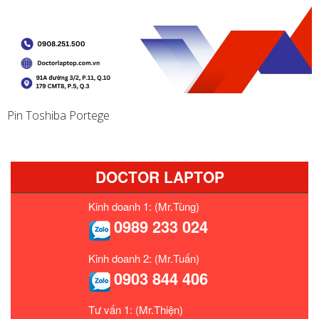
Pin Toshiba Portege
DOCTOR LAPTOP
Kinh doanh 1: (Mr.Tùng)
0989 233 024
Kinh doanh 2: (Mr.Tuấn)
0903 844 406
Tư vấn 1: (Mr.Thiện)