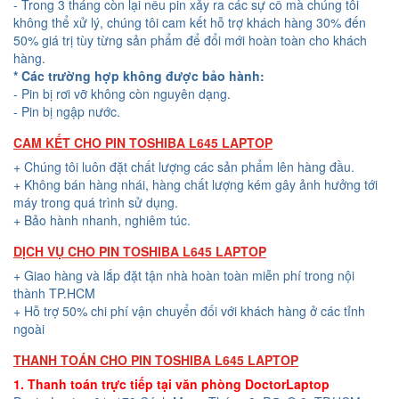
- Trong 3 tháng còn lại nếu pin xảy ra các sự cố mà chúng tôi
không thể xử lý, chúng tôi cam kết hỗ trợ khách hàng 30% đến
50% giá trị tùy từng sản phẩm để đổi mới hoàn toàn cho khách
hàng.
* Các trường hợp không được bảo hành:
- Pin bị rơi vỡ không còn nguyên dạng.
- Pin bị ngập nước.
CAM KẾT CHO PIN TOSHIBA L645 LAPTOP
+ Chúng tôi luôn đặt chất lượng các sản phẩm lên hàng đầu.
+ Không bán hàng nhái, hàng chất lượng kém gây ảnh hưởng tới
máy trong quá trình sử dụng.
+ Bảo hành nhanh, nghiêm túc.
DỊCH VỤ CHO PIN TOSHIBA L645 LAPTOP
+ Giao hàng và lắp đặt tận nhà hoàn toàn miễn phí trong nội
thành TP.HCM
+ Hỗ trợ 50% chi phí vận chuyển đối với khách hàng ở các tỉnh
ngoài
THANH TOÁN CHO PIN TOSHIBA L645 LAPTOP
1. Thanh toán trực tiếp tại văn phòng DoctorLaptop