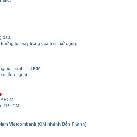
g đầu.
hưởng tới máy trong quá trình sử dụng.
ong nội thành TP.HCM
các tỉnh ngoài
op
 TP.HCM
0, TP.HCM
 Nam Vietcombank (Chi nhánh Bến Thành)