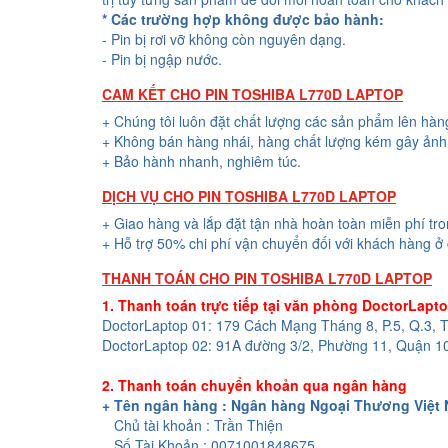
* Các trường hợp không được bảo hành:
- Pin bị rơi vỡ không còn nguyên dạng.
- Pin bị ngập nước.
CAM KẾT CHO PIN TOSHIBA L770D LAPTOP
+ Chúng tôi luôn đặt chất lượng các sản phẩm lên hàn
+ Không bán hàng nhái, hàng chất lượng kém gây ảnh 
+ Bảo hành nhanh, nghiêm túc.
DỊCH VỤ CHO PIN TOSHIBA L770D LAPTOP
+ Giao hàng và lắp đặt tận nhà hoàn toàn miễn phí tr
+ Hỗ trợ 50% chi phí vận chuyển đối với khách hàng ở 
THANH TOÁN CHO PIN TOSHIBA L770D LAPTOP
1. Thanh toán trực tiếp tại văn phòng DoctorLapt
DoctorLaptop 01: 179 Cách Mạng Tháng 8, P.5, Q.3,
DoctorLaptop 02: 91A đường 3/2, Phường 11, Quận 1
2. Thanh toán chuyển khoản qua ngân hàng
+ Tên ngân hàng : Ngân hàng Ngoại Thương Việt
Chủ tài khoản : Trần Thiện
Số Tài Khoản : 0071001848675