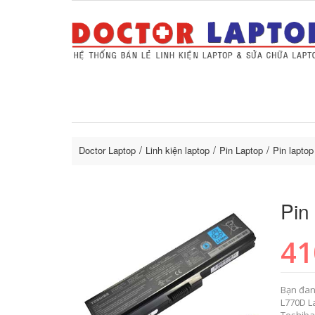
Sửa Laptop uy tín
Sửa Macbo
Thay 
lapto
Doctor Laptop
Linh kiện laptop
Pin Laptop
Pin laptop
Pin
41
Bạn đan
L770D L