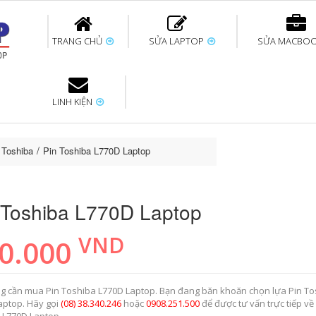
TRANG CHỦ
SỬA LAPTOP
SỬA MACBO
LINH KIỆN
ok uy tín
bàn phím
Thay pin Surface
Thay pin Macbook
Thay màn hình
Sửa Surface không
Thay màn hình
Thay Pin La
p
Laptop
nhận bàn phím
Macbook
 Toshiba
Pin Toshiba L770D Laptop
 Toshiba L770D Laptop
VND
0.000
g cần mua Pin Toshiba L770D Laptop. Bạn đang băn khoăn chọn lựa Pin T
aptop. Hãy gọi
(08) 38.340.246
hoặc
0908.251.500
để được tư vấn trực tiếp về