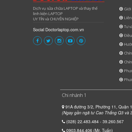
Dịch vụ sửa chữa LAPTOP và thay thế
Giới
linh kiện LAPTOP
Liên
UY TÍN và CHUYÊN NGHIỆP
Tư v
Social Doctorlaptop.com.vn
Điều
Hướ
Chín
Chín
Phươ
Phươ
Chi nhánh 1
91A đường 3/2, Phường 11, Quận 
(Ngay gần ngã tư Cao Thắng Q3 và 3
(028) 22.483.484 - 39.260.567
0903.844.406 (Mr. Tuấn)