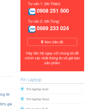
Tư vấn 1: (Mr.Thiện)
0908 251 500
Tư vấn 2: (Mr.Tùng)
0989 233 024
Xem bản đồ
Hãy liên hệ ngay với chúng tôi để
chính xác nhất thông tin về giá bán
sản phẩm
Pin Laptop
Pin laptop Acer
ng tôi
Pin laptop Asus
 50% giá