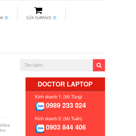
OK
SỬA SURFACE
ptop
Thay sạc Surface
Thay bàn phím
Sửa Mainboard
Macbook
Surface
DOCTOR LAPTOP
Kinh doanh 1: (Mr.Tùng)
0989 233 024
Kinh doanh 2: (Mr.Tuấn)
0903 844 406
oshiba
 Pin