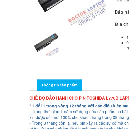
Toshiba
Bảo hà
Địa ch
1
9
(
Thông tin sản phẩm
CHẾ ĐỘ BẢO HÀNH CHO PIN TOSHIBA L770D LAP
* 1 đổi 1 trong vòng 12 tháng với các điều kiện sa
- Trong thời gian 1 năm sử dụng nếu sản phẩm có bất 
xin được đổi mới 100% cho khách hàng trong 09 tháng
- Trong 3 tháng còn lại nếu pin xảy ra các sự cố mà c
trị tùy từng sản phẩm để đổi mới hoàn toàn cho khách