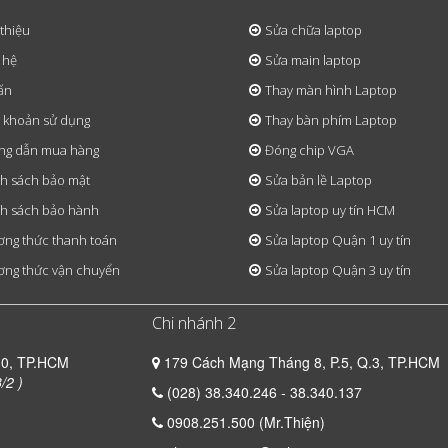
 thiệu
Sửa chữa laptop
 hệ
Sửa main laptop
ấn
Thay màn hình Laptop
 khoản sử dụng
Thay bàn phím Laptop
ng dẫn mua hàng
Đóng chip VGA
h sách bảo mật
Sửa bản lề Laptop
h sách bảo hành
Sửa laptop uy tín HCM
ng thức thanh toán
Sửa laptop Quận 1 uy tín
ng thức vận chuyển
Sửa laptop Quận 3 uy tín
Chi nhánh 2
10, TP.HCM
179 Cách Mạng Tháng 8, P.5, Q.3, TP.HCM
/2 )
(028) 38.340.246 - 38.340.137
0908.251.500 (Mr.Thiện)