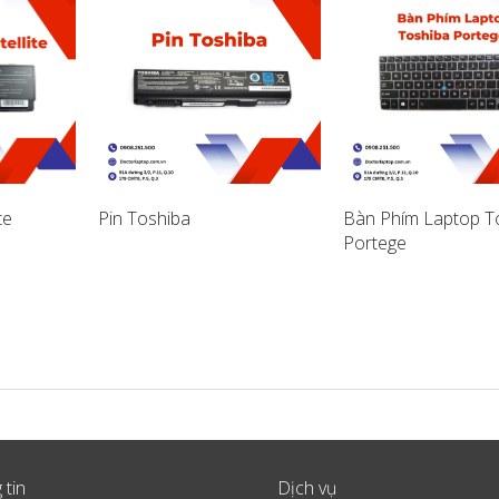
te
Pin Toshiba
Bàn Phím Laptop T
Portege
 tin
Dịch vụ