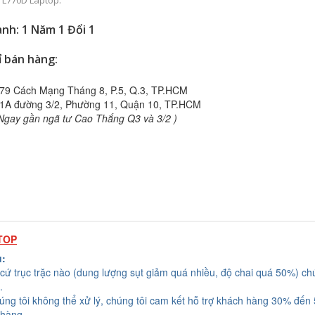
 L770D Laptop.
nh: 1 Năm 1 Đổi 1
ỉ bán hàng:
79 Cách Mạng Tháng 8, P.5, Q.3, TP.HCM
1A đường 3/2, Phường 11, Quận 10, TP.HCM
Ngay gần ngã tư Cao Thắng Q3 và 3/2 )
TOP
u:
cứ trục trặc nào (dung lượng sụt giảm quá nhiều, độ chai quá 50%) chú
.
húng tôi không thể xử lý, chúng tôi cam kết hỗ trợ khách hàng 30% đến
 hàng.