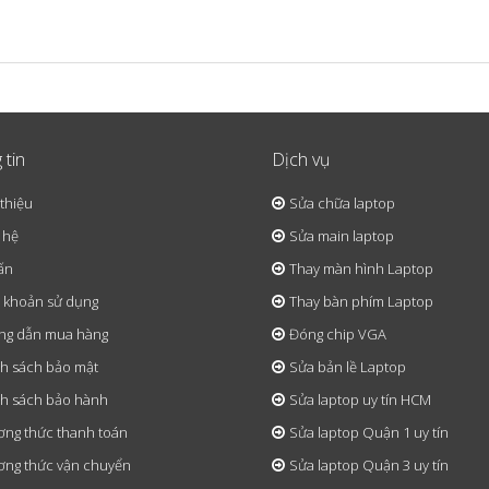
 tin
Dịch vụ
 thiệu
Sửa chữa laptop
 hệ
Sửa main laptop
ấn
Thay màn hình Laptop
 khoản sử dụng
Thay bàn phím Laptop
ng dẫn mua hàng
Đóng chip VGA
h sách bảo mật
Sửa bản lề Laptop
h sách bảo hành
Sửa laptop uy tín HCM
ng thức thanh toán
Sửa laptop Quận 1 uy tín
ng thức vận chuyển
Sửa laptop Quận 3 uy tín