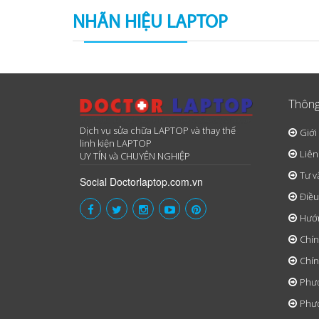
NHÃN HIỆU LAPTOP
Thông
Dịch vụ sửa chữa LAPTOP và thay thế
Giới
linh kiện LAPTOP
Liên
UY TÍN và CHUYÊN NGHIỆP
Tư v
Social Doctorlaptop.com.vn
Điều
Hướ
Chín
Chín
Phươ
Phươ