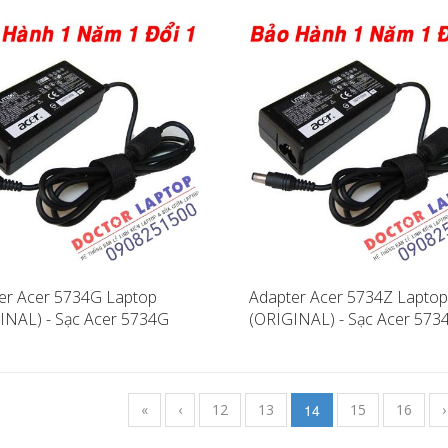
er Acer 5734G Laptop
Adapter Acer 5734Z Laptop
INAL) - Sạc Acer 5734G
(ORIGINAL) - Sạc Acer 573
«
‹
12
13
14
15
16
›