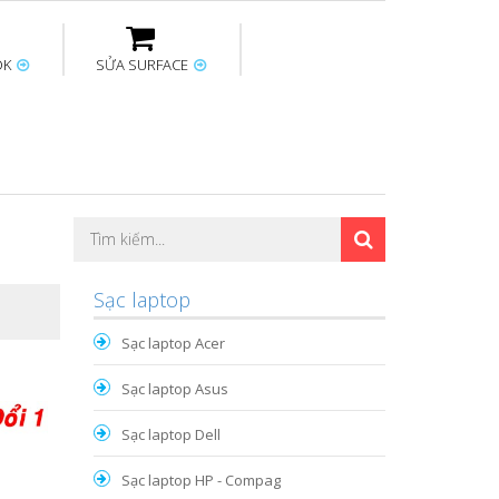
OK
SỬA SURFACE
ptop
Thay sạc Surface
Thay bàn phím
Sửa Mainboard
Macbook
Surface
Sạc laptop
Sạc laptop Acer
Sạc laptop Asus
Sạc laptop Dell
Sạc laptop HP - Compag