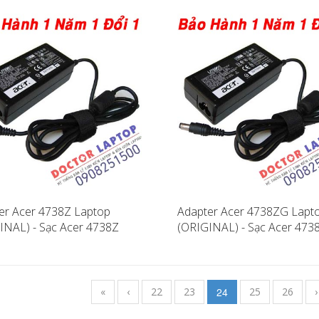
er Acer 4738Z Laptop
Adapter Acer 4738ZG Lapt
INAL) - Sạc Acer 4738Z
(ORIGINAL) - Sạc Acer 47
«
‹
22
23
24
25
26
›