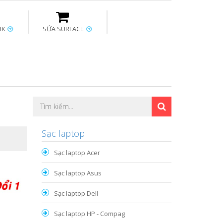
OK
SỬA SURFACE
ptop
Thay sạc Surface
Thay bàn phím
Sửa Mainboard
Macbook
Surface
Sạc laptop
Sạc laptop Acer
Sạc laptop Asus
Sạc laptop Dell
Sạc laptop HP - Compag