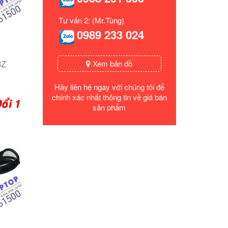
Tư vấn 2: (Mr.Tùng)
0989 233 024
Xem bản đồ
3Z
Hãy liên hệ ngay với chúng tôi để
chính xác nhất thông tin về giá bán
sản phẩm