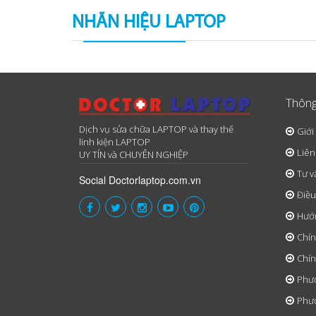
NHÃN HIỆU LAPTOP
Thông
Dịch vụ sửa chữa LAPTOP và thay thế
Giới
linh kiện LAPTOP
Liên
UY TÍN và CHUYÊN NGHIỆP
Tư v
Social Doctorlaptop.com.vn
Điều
Hướ
Chín
Chín
Phươ
Phươ