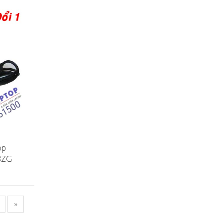
op
38ZG
»