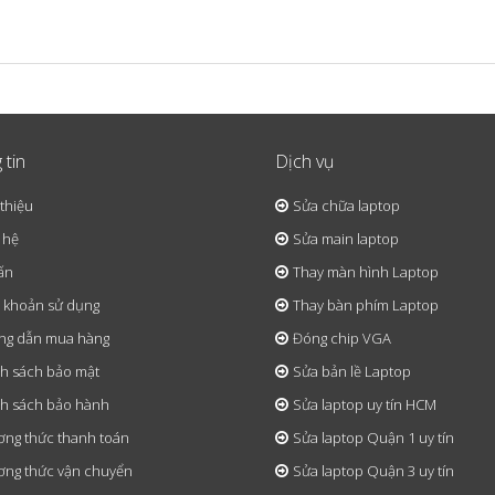
 tin
Dịch vụ
 thiệu
Sửa chữa laptop
 hệ
Sửa main laptop
ấn
Thay màn hình Laptop
 khoản sử dụng
Thay bàn phím Laptop
ng dẫn mua hàng
Đóng chip VGA
h sách bảo mật
Sửa bản lề Laptop
h sách bảo hành
Sửa laptop uy tín HCM
ng thức thanh toán
Sửa laptop Quận 1 uy tín
ng thức vận chuyển
Sửa laptop Quận 3 uy tín