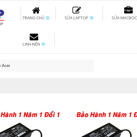
TRANG CHỦ
SỬA LAPTOP
SỬA MACBO
LINH KIỆN
ok uy tín
bàn phím
Thay pin Surface
Thay pin Macbook
Thay màn hình
Sửa Surface không
Thay màn hình
Thay Pin La
p
Laptop
nhận bàn phím
Macbook
p Acer