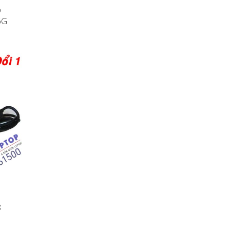
p
6G
8