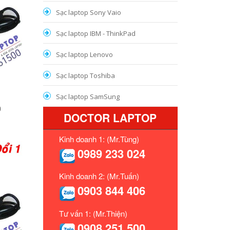
Sạc laptop Sony Vaio
Sạc laptop IBM - ThinkPad
Sạc laptop Lenovo
Sạc laptop Toshiba
Sạc laptop SamSung
0
DOCTOR LAPTOP
Kinh doanh 1: (Mr.Tùng)
0989 233 024
Kinh doanh 2: (Mr.Tuấn)
0903 844 406
Tư vấn 1: (Mr.Thiện)
0908 251 500