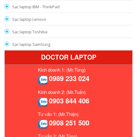
Sạc laptop IBM - ThinkPad
Sạc laptop Lenovo
Sạc laptop Toshiba
Sạc laptop SamSung
DOCTOR LAPTOP
Kinh doanh 1: (Mr.Tùng)
0989 233 024
Kinh doanh 2: (Mr.Tuấn)
0903 844 406
Tư vấn 1: (Mr.Thiện)
0908 251 500
Tư vấn 2: (Mr.Tùng)