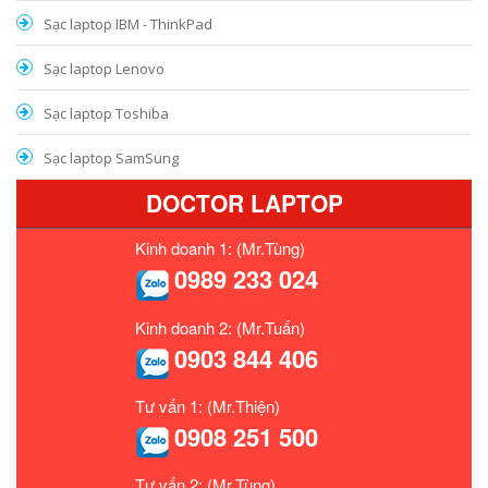
Sạc laptop IBM - ThinkPad
Sạc laptop Lenovo
Sạc laptop Toshiba
Sạc laptop SamSung
DOCTOR LAPTOP
Kinh doanh 1: (Mr.Tùng)
0989 233 024
Kinh doanh 2: (Mr.Tuấn)
0903 844 406
Tư vấn 1: (Mr.Thiện)
0908 251 500
Tư vấn 2: (Mr.Tùng)