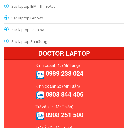
Sạc laptop IBM - ThinkPad
Sạc laptop Lenovo
Sạc laptop Toshiba
Sạc laptop SamSung
DOCTOR LAPTOP
Kinh doanh 1: (Mr.Tùng)
0989 233 024
Kinh doanh 2: (Mr.Tuấn)
0903 844 406
Tư vấn 1: (Mr.Thiện)
0908 251 500
Tư vấn 2: (Mr.Tùng)