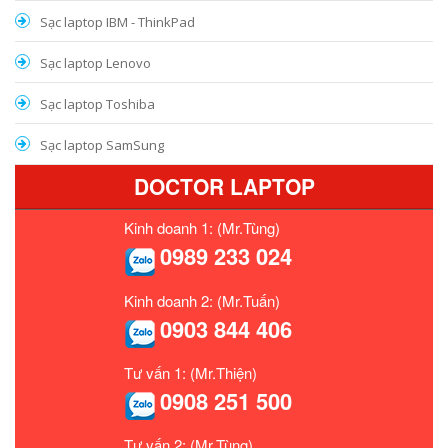
Sạc laptop IBM - ThinkPad
Sạc laptop Lenovo
Sạc laptop Toshiba
Sạc laptop SamSung
DOCTOR LAPTOP
Kinh doanh 1: (Mr.Tùng)
0989 233 024
Kinh doanh 2: (Mr.Tuấn)
0903 844 406
Tư vấn 1: (Mr.Thiện)
0908 251 500
Tư vấn 2: (Mr.Tùng)