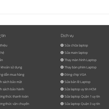
 tin
Dịch vụ
 thiệu
Sửa chữa laptop
 hệ
Sửa main laptop
ấn
Thay màn hình Laptop
 khoản sử dụng
Thay bàn phím Laptop
ng dẫn mua hàng
Đóng chip VGA
h sách bảo mật
Sửa bản lề Laptop
h sách bảo hành
Sửa laptop uy tín HCM
ng thức thanh toán
Sửa laptop Quận 1 uy tín
ng thức vận chuyển
Sửa laptop Quận 3 uy tín