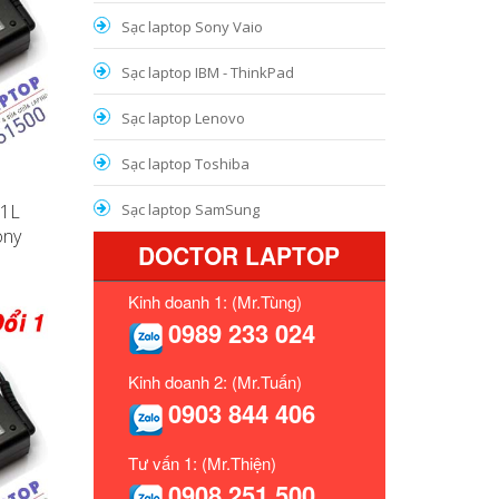
Sạc laptop Sony Vaio
Sạc laptop IBM - ThinkPad
Sạc laptop Lenovo
Sạc laptop Toshiba
71L
Sạc laptop SamSung
ony
DOCTOR LAPTOP
Kinh doanh 1: (Mr.Tùng)
0989 233 024
Kinh doanh 2: (Mr.Tuấn)
0903 844 406
Tư vấn 1: (Mr.Thiện)
0908 251 500