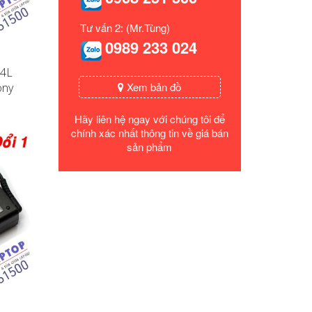
Tư vấn 2: (Mr.Tùng)
0989 233 024
54L
Xem bản đồ
ony
Hãy liên hệ ngay với chúng tôi để
chính xác nhất thông tin về giá bán
sản phẩm