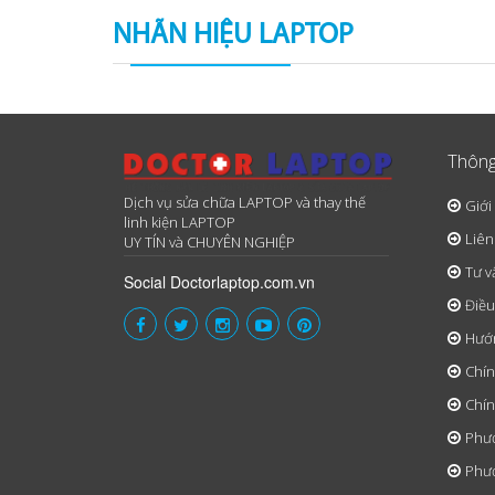
NHÃN HIỆU LAPTOP
Thông
Dịch vụ sửa chữa LAPTOP và thay thế
Giới
linh kiện LAPTOP
Liên
UY TÍN và CHUYÊN NGHIỆP
Tư v
Social Doctorlaptop.com.vn
Điều
Hướ
Chín
Chín
Phươ
Phươ