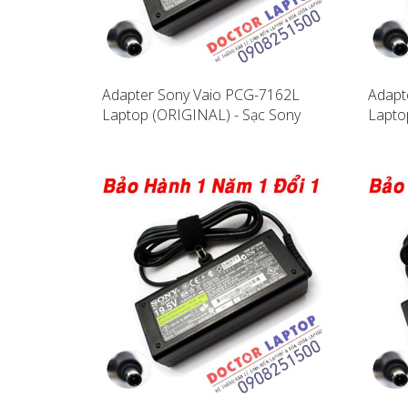
Adapter Sony Vaio PCG-7162L
Adapt
Laptop (ORIGINAL) - Sạc Sony
Lapto
Vaio PCG-7162L
Vaio 