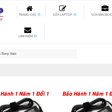
TRANG CHỦ
SỬA LAPTOP
SỬA MACBO
LINH KIỆN
ok uy tín
bàn phím
Thay pin Surface
Thay pin Macbook
Thay màn hình
Sửa Surface không
Thay màn hình
Thay Pin La
p
Laptop
nhận bàn phím
Macbook
p Sony Vaio