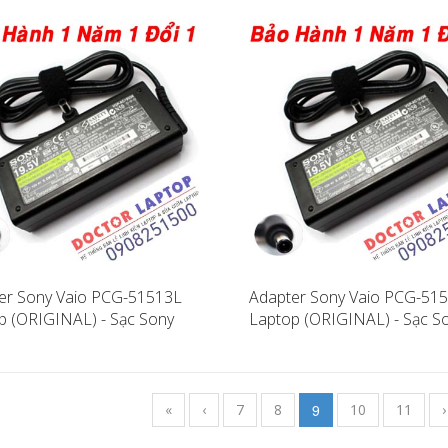
er Sony Vaio PCG-51513L
Adapter Sony Vaio PCG-51
p (ORIGINAL) - Sạc Sony
Laptop (ORIGINAL) - Sạc S
PCG-51513L
Vaio PCG-51511L
«
‹
7
8
9
10
11
›