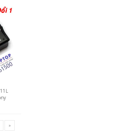
511L
ony
»