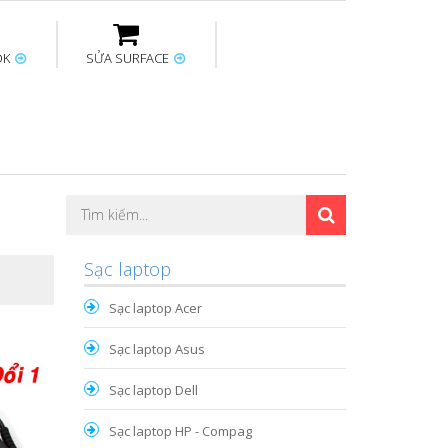
OK
SỬA SURFACE
ptop
Thay sạc Surface
Thay bàn phím
Sửa Mainboard
Macbook
Surface
Sạc laptop
Sạc laptop Acer
Sạc laptop Asus
Sạc laptop Dell
Sạc laptop HP - Compag