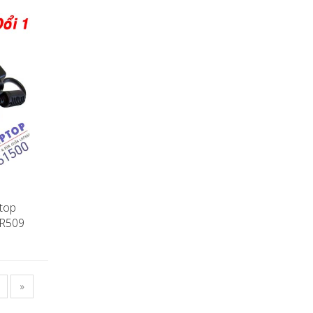
top
 R509
»