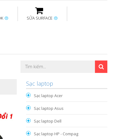
OK
SỬA SURFACE
ptop
Thay sạc Surface
Thay bàn phím
Sửa Mainboard
Macbook
Surface
Sạc laptop
Sạc laptop Acer
Sạc laptop Asus
Sạc laptop Dell
Sạc laptop HP - Compag