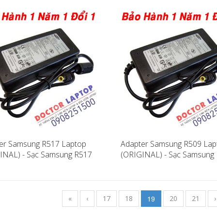
er Samsung R517 Laptop
Adapter Samsung R509 Lap
INAL) - Sạc Samsung R517
(ORIGINAL) - Sạc Samsung
«
‹
17
18
19
20
21
›