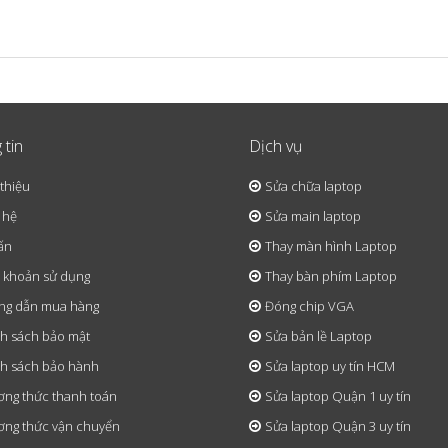
 tin
Dịch vụ
 thiệu
Sửa chữa laptop
 hệ
Sửa main laptop
ấn
Thay màn hình Laptop
 khoản sử dụng
Thay bàn phím Laptop
ng dẫn mua hàng
Đóng chip VGA
h sách bảo mật
Sửa bản lề Laptop
h sách bảo hành
Sửa laptop uy tín HCM
ng thức thanh toán
Sửa laptop Quận 1 uy tín
ng thức vận chuyển
Sửa laptop Quận 3 uy tín