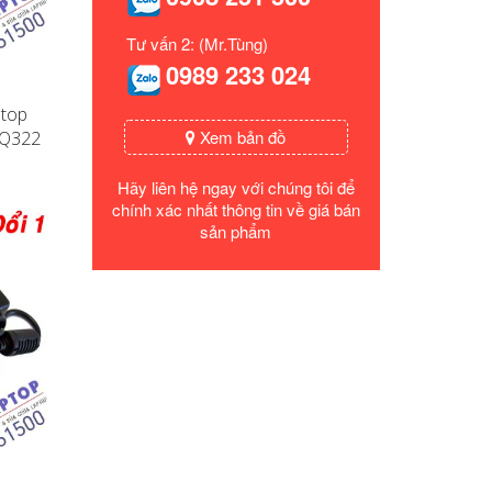
Tư vấn 2: (Mr.Tùng)
0989 233 024
ptop
Xem bản đồ
 Q322
Hãy liên hệ ngay với chúng tôi để
chính xác nhất thông tin về giá bán
sản phẩm