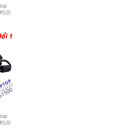
top
 R525
top
 R520