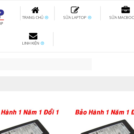
TRANG CHỦ
SỬA LAPTOP
SỬA MACBO
LINH KIỆN
ok uy tín
bàn phím
Thay pin Surface
Thay pin Macbook
Thay màn hình
Sửa Surface không
Thay màn hình
Thay Pin La
p
Laptop
nhận bàn phím
Macbook