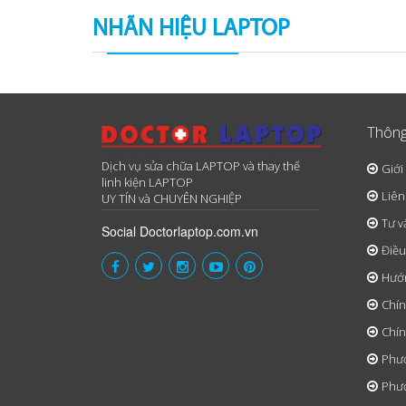
NHÃN HIỆU LAPTOP
Thông
Dịch vụ sửa chữa LAPTOP và thay thế
Giới
linh kiện LAPTOP
Liên
UY TÍN và CHUYÊN NGHIỆP
Tư v
Social Doctorlaptop.com.vn
Điều
Hướ
Chín
Chín
Phươ
Phươ