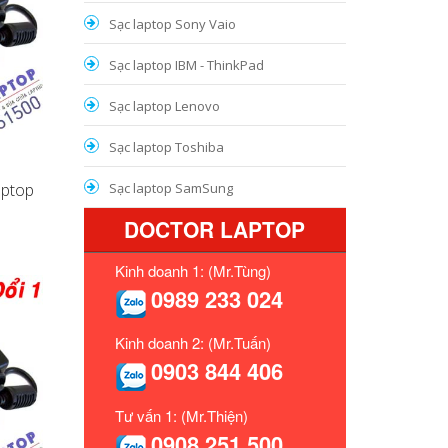
Sạc laptop Sony Vaio
Sạc laptop IBM - ThinkPad
Sạc laptop Lenovo
Sạc laptop Toshiba
aptop
Sạc laptop SamSung
DOCTOR LAPTOP
Kinh doanh 1: (Mr.Tùng)
0989 233 024
Kinh doanh 2: (Mr.Tuấn)
0903 844 406
Tư vấn 1: (Mr.Thiện)
0908 251 500