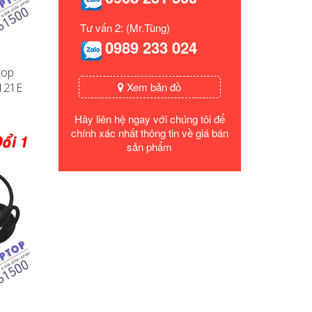
Tư vấn 2: (Mr.Tùng)
0989 233 024
top
Xem bản đồ
X121E
Hãy liên hệ ngay với chúng tôi để
chính xác nhất thông tin về giá bán
sản phẩm