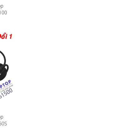
op
100
op
60S