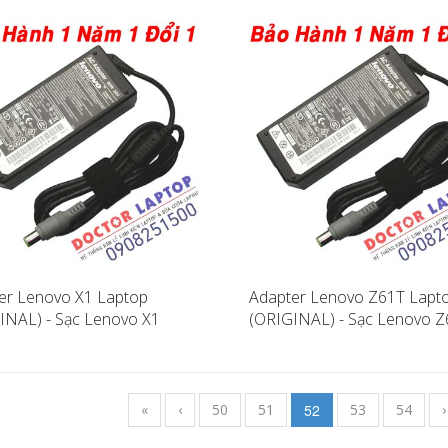
er Lenovo X1 Laptop
Adapter Lenovo Z61T Lapt
INAL) - Sạc Lenovo X1
(ORIGINAL) - Sạc Lenovo 
«
‹
50
51
52
53
54
›