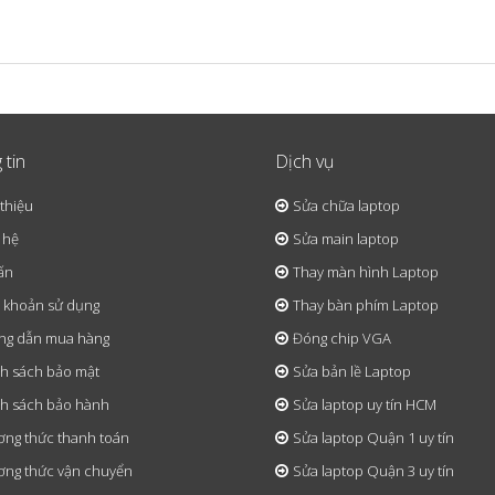
 tin
Dịch vụ
 thiệu
Sửa chữa laptop
 hệ
Sửa main laptop
ấn
Thay màn hình Laptop
 khoản sử dụng
Thay bàn phím Laptop
ng dẫn mua hàng
Đóng chip VGA
h sách bảo mật
Sửa bản lề Laptop
h sách bảo hành
Sửa laptop uy tín HCM
ng thức thanh toán
Sửa laptop Quận 1 uy tín
ng thức vận chuyển
Sửa laptop Quận 3 uy tín