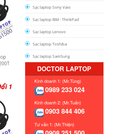
Sạc laptop Sony Vaio
Sạc laptop IBM - ThinkPad
Sạc laptop Lenovo
Sạc laptop Toshiba
top
Sạc laptop SamSung
X200T
DOCTOR LAPTOP
Kinh doanh 1: (Mr.Tùng)
0989 233 024
Kinh doanh 2: (Mr.Tuấn)
0903 844 406
Tư vấn 1: (Mr.Thiện)
0908 251 500