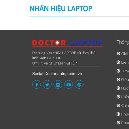
NHÃN HIỆU LAPTOP
Thông
Dịch vụ sửa chữa LAPTOP và thay thế
Giới
linh kiện LAPTOP
Liên
UY TÍN và CHUYÊN NGHIỆP
Tư v
Social Doctorlaptop.com.vn
Điều
Hướ
Chín
Chín
Phươ
Phươ