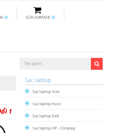
OK
SỬA SURFACE
ptop
Thay sạc Surface
Thay bàn phím
Sửa Mainboard
Macbook
Surface
Sạc laptop
Sạc laptop Acer
Sạc laptop Asus
Sạc laptop Dell
Sạc laptop HP - Compag