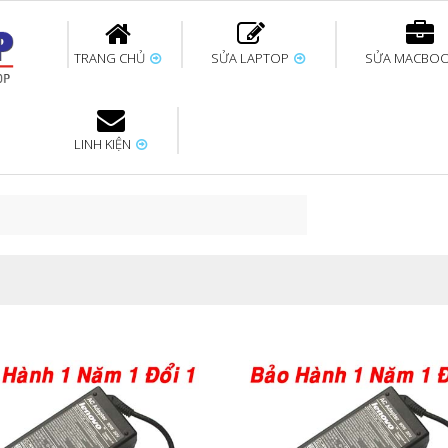
TRANG CHỦ
SỬA LAPTOP
SỬA MACBO
LINH KIỆN
ok uy tín
bàn phím
Thay pin Surface
Thay pin Macbook
Thay màn hình
Sửa Surface không
Thay màn hình
Thay Pin La
p
Laptop
nhận bàn phím
Macbook