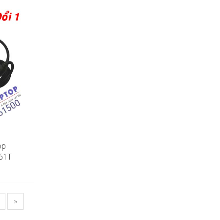
op
Z61T
»