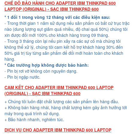
CHẾ ĐỘ BẢO HÀNH CHO ADAPTER IBM THINKPAD 600
LAPTOP (ORIGINAL) - SẠC IBM THINKPAD 600
* 1 đổi 1 trong vòng 12 tháng với các điều kiện sau:
- Trong thời gian 1 năm sử dụng nếu sản phẩm có bất cứ trục trặc
nào (dung lượng sụt giảm quá nhiều, độ chai quá 50%) chúng tôi
xin được đổi mới 100% cho khách hàng trong 09 tháng.
- Trong 3 tháng còn lại nếu pin xảy ra các sự cố mà chúng tôi
không thể xử lý, chúng tôi cam kết hỗ trợ khách hàng 30% đến
50% giá trị tùy từng sản phẩm để đổi mới hoàn toàn cho khách
hàng.
* Các trường hợp không được bảo hành:
- Pin bị rơi vỡ không còn nguyên dạng.
- Pin bị ngập nước.
CAM KẾT CHO ADAPTER IBM THINKPAD 600 LAPTOP
(ORIGINAL) - SẠC IBM THINKPAD 600
+ Chúng tôi luôn đặt chất lượng các sản phẩm lên hàng đầu.
+ Không bán hàng nhái, hàng chất lượng kém gây ảnh hưởng tới
máy trong quá trình sử dụng.
+ Bảo hành nhanh, nghiêm túc.
DỊCH VỤ CHO ADAPTER IBM THINKPAD 600 LAPTOP