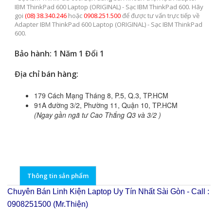
IBM ThinkPad 600 Laptop (ORIGINAL) - Sạc IBM ThinkPad 600. Hãy
gọi
(08) 38.340.246
hoặc
0908.251.500
để được tư vấn trực tiếp về
Adapter IBM ThinkPad 600 Laptop (ORIGINAL) - Sạc IBM ThinkPad
600.
Bảo hành: 1 Năm 1 Đổi 1
Địa chỉ bán hàng:
179 Cách Mạng Tháng 8, P.5, Q.3, TP.HCM
91A đường 3/2, Phường 11, Quận 10, TP.HCM
(Ngay gần ngã tư Cao Thắng Q3 và 3/2 )
Thông tin sản phẩm
Chuyên Bán Linh Kiện Laptop Uy Tín Nhất Sài Gòn - Call :
0908251500 (Mr.Thiện)