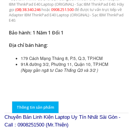
IBM ThinkPad E40 Laptop (ORIGINAL) - Sạc IBM ThinkPad E40. Hãy
gọi
(08) 38.340.246
hoặc
0908.251.500
để được tư vấn trực tiếp về
Adapter IBM ThinkPad E40 Laptop (ORIGINAL) - Sạc IBM ThinkPad
E40.
Bảo hành: 1 Năm 1 Đổi 1
Địa chỉ bán hàng:
179 Cách Mạng Tháng 8, P.5, Q.3, TP.HCM
91A đường 3/2, Phường 11, Quận 10, TP.HCM
(Ngay gần ngã tư Cao Thắng Q3 và 3/2 )
Thông tin sản phẩm
Chuyên Bán Linh Kiện Laptop Uy Tín Nhất Sài Gòn -
Call : 0908251500 (Mr.Thiện)