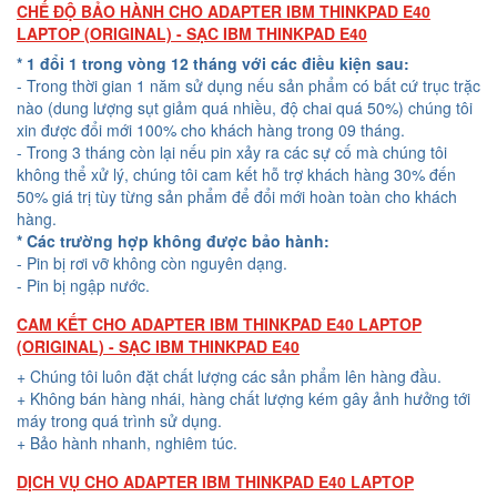
CHẾ ĐỘ BẢO HÀNH CHO ADAPTER IBM THINKPAD E40
LAPTOP (ORIGINAL) - SẠC IBM THINKPAD E40
* 1 đổi 1 trong vòng 12 tháng với các điều kiện sau:
- Trong thời gian 1 năm sử dụng nếu sản phẩm có bất cứ trục trặc
nào (dung lượng sụt giảm quá nhiều, độ chai quá 50%) chúng tôi
xin được đổi mới 100% cho khách hàng trong 09 tháng.
- Trong 3 tháng còn lại nếu pin xảy ra các sự cố mà chúng tôi
không thể xử lý, chúng tôi cam kết hỗ trợ khách hàng 30% đến
50% giá trị tùy từng sản phẩm để đổi mới hoàn toàn cho khách
hàng.
* Các trường hợp không được bảo hành:
- Pin bị rơi vỡ không còn nguyên dạng.
- Pin bị ngập nước.
CAM KẾT CHO ADAPTER IBM THINKPAD E40 LAPTOP
(ORIGINAL) - SẠC IBM THINKPAD E40
+ Chúng tôi luôn đặt chất lượng các sản phẩm lên hàng đầu.
+ Không bán hàng nhái, hàng chất lượng kém gây ảnh hưởng tới
máy trong quá trình sử dụng.
+ Bảo hành nhanh, nghiêm túc.
DỊCH VỤ CHO ADAPTER IBM THINKPAD E40 LAPTOP