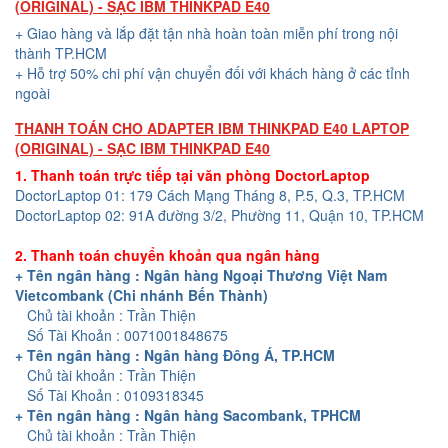
(ORIGINAL) - SẠC IBM THINKPAD E40
+ Giao hàng và lắp đặt tận nhà hoàn toàn miễn phí trong nội
thành TP.HCM
+ Hỗ trợ 50% chi phí vận chuyển đối với khách hàng ở các tỉnh
ngoài
THANH TOÁN CHO ADAPTER IBM THINKPAD E40 LAPTOP
(ORIGINAL) - SẠC IBM THINKPAD E40
1. Thanh toán trực tiếp tại văn phòng DoctorLaptop
DoctorLaptop 01: 179 Cách Mạng Tháng 8, P.5, Q.3, TP.HCM
DoctorLaptop 02: 91A đường 3/2, Phường 11, Quận 10, TP.HCM
2. Thanh toán chuyển khoản qua ngân hàng
+ Tên ngân hàng : Ngân hàng Ngoại Thương Việt Nam
Vietcombank (Chi nhánh Bến Thành)
Chủ tài khoản : Trần Thiện
Số Tài Khoản : 0071001848675
+ Tên ngân hàng : Ngân hàng Đông Á, TP.HCM
Chủ tài khoản : Trần Thiện
Số Tài Khoản : 0109318345
+ Tên ngân hàng : Ngân hàng Sacombank, TPHCM
Chủ tài khoản : Trần Thiện