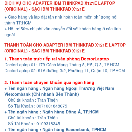
DỊCH VỤ CHO ADAPTER IBM THINKPAD X121E LAPTOP
(ORIGINAL) - SẠC IBM THINKPAD X121E
+ Giao hàng và lắp đặt tận nhà hoàn toàn miễn phí trong nội
thành TP.HCM
+ Hỗ trợ 50% chi phí vận chuyển đối với khách hàng ở các tỉnh
ngoài
THANH TOÁN CHO ADAPTER IBM THINKPAD X121E LAPTOP
(ORIGINAL) - SẠC IBM THINKPAD X121E
1. Thanh toán trực tiếp tại văn phòng DoctorLaptop
DoctorLaptop 01: 179 Cách Mạng Tháng 8, P.5, Q.3, TP.HCM
DoctorLaptop 02: 91A đường 3/2, Phường 11, Quận 10, TP.HCM
2. Thanh toán chuyển khoản qua ngân hàng
+ Tên ngân hàng : Ngân hàng Ngoại Thương Việt Nam
Vietcombank (Chi nhánh Bến Thành)
Chủ tài khoản : Trần Thiện
Số Tài Khoản : 0071001848675
+ Tên ngân hàng : Ngân hàng Đông Á, TP.HCM
Chủ tài khoản : Trần Thiện
Số Tài Khoản : 0109318345
+ Tên ngân hàng : Ngân hàng Sacombank, TPHCM