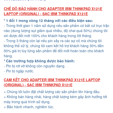
CHẾ ĐỘ BẢO HÀNH CHO ADAPTER IBM THINKPAD X121E
LAPTOP (ORIGINAL) - SẠC IBM THINKPAD X121E
* 1 đổi 1 trong vòng 12 tháng với các điều kiện sau:
- Trong thời gian 1 năm sử dụng nếu sản phẩm có bất cứ trục trặc
nào (dung lượng sụt giảm quá nhiều, độ chai quá 50%) chúng tôi
xin được đổi mới 100% cho khách hàng trong 09 tháng.
- Trong 3 tháng còn lại nếu pin xảy ra các sự cố mà chúng tôi
không thể xử lý, chúng tôi cam kết hỗ trợ khách hàng 30% đến
50% giá trị tùy từng sản phẩm để đổi mới hoàn toàn cho khách
hàng.
* Các trường hợp không được bảo hành:
- Pin bị rơi vỡ không còn nguyên dạng.
- Pin bị ngập nước.
CAM KẾT CHO ADAPTER IBM THINKPAD X121E LAPTOP
(ORIGINAL) - SẠC IBM THINKPAD X121E
+ Chúng tôi luôn đặt chất lượng các sản phẩm lên hàng đầu.
+ Không bán hàng nhái, hàng chất lượng kém gây ảnh hưởng tới
máy trong quá trình sử dụng.
+ Bảo hành nhanh, nghiêm túc.