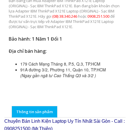
Bạn đang cần mua Adapter IBM ThinkPad X121E Laptop
(ORIGINAL) - Sạc IBM ThinkPad X121E. Bạn đang băn khoăn chọn
lựa Adapter IBM ThinkPad X121E Laptop (ORIGINAL) - Sạc IBM
ThinkPad X121E. Hãy gọi
(08) 38.340.246
hoặc
0908.251.500
để
được tư vấn trực tiếp về Adapter IBM ThinkPad X121E Laptop
(ORIGINAL) - Sạc IBM ThinkPad X121E.
Bảo hành: 1 Năm 1 Đổi 1
Địa chỉ bán hàng:
179 Cách Mạng Tháng 8, P.5, Q.3, TP.HCM
91A đường 3/2, Phường 11, Quận 10, TP.HCM
(Ngay gần ngã tư Cao Thắng Q3 và 3/2 )
Thông tin sản phẩm
Chuyên Bán Linh Kiện Laptop Uy Tín Nhất Sài Gòn - Call :
0908251500 (Mr.Thiện)