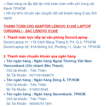
+ Giao hàng và lắp đặt tận nhà hoàn toàn miễn phí trong nội
thành TP.HCM
+ Hỗ trợ 50% chi phí vận chuyển đối với khách hàng ở các tỉnh
ngoài
THANH TOÁN CHO ADAPTER LENOVO X120E LAPTOP
(ORIGINAL) - SẠC LENOVO X120E
1. Thanh toán trực tiếp tại văn phòng DoctorLaptop
DoctorLaptop 01: 179 Cách Mạng Tháng 8, P.5, Q.3, TP.HCM
DoctorLaptop 02: 91A đường 3/2, Phường 11, Quận 10, TP.HCM
2. Thanh toán chuyển khoản qua ngân hàng
+ Tên ngân hàng : Ngân hàng Ngoại Thương Việt Nam
Vietcombank (Chi nhánh Bến Thành)
Chủ tài khoản : Trần Thiện
Số Tài Khoản : 0071001848675
+ Tên ngân hàng : Ngân hàng Đông Á, TP.HCM
Chủ tài khoản : Trần Thiện
Số Tài Khoản : 0109318345
+ Tên ngân hàng : Ngân hàng Sacombank, TPHCM
Chủ tài khoản : Trần Thiện
Số Tài Khoản : 060067917491