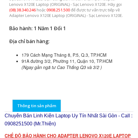
Lenovo X120E Laptop (ORIGINAL) - Sạc Lenovo X120E. Hãy gọi
(08) 38.340.246
hoặc
0908.251.500
để được tư vấn trực tiếp về
Adapter Lenovo X120E Laptop (ORIGINAL) - Sạc Lenovo X120E.
Bảo hành: 1 Năm 1 Đổi 1
Địa chỉ bán hàng:
179 Cách Mạng Tháng 8, P.5, Q.3, TP.HCM
91A đường 3/2, Phường 11, Quận 10, TP.HCM
(Ngay gần ngã tư Cao Thắng Q3 và 3/2 )
Thông tin sản phẩm
Chuyên Bán Linh Kiện Laptop Uy Tín Nhất Sài Gòn - Call :
0908251500 (Mr.Thiện)
CHẾ ĐỘ BẢO HÀNH CHO ADAPTER LENOVO X120E LAPTOP