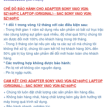
CHẾ ĐỘ BẢO HÀNH CHO ADAPTER SONY VAIO VGN-
SZ160P/C LAPTOP (ORIGINAL) - SẠC SONY VAIO VGN-
SZ160P/C
* 1 đổi 1 trong vòng 12 tháng với các điều kiện sau:
- Trong thời gian 1 năm sử dụng nếu sản phẩm có bất cứ trục trặc
nào (dung lượng sụt giảm quá nhiều, độ chai quá 50%) chúng tôi
xin được đổi mới 100% cho khách hàng trong 09 tháng.
- Trong 3 tháng còn lại nếu pin xảy ra các sự cố mà chúng tôi
không thể xử lý, chúng tôi cam kết hỗ trợ khách hàng 30% đến
50% giá trị tùy từng sản phẩm để đổi mới hoàn toàn cho khách
hàng.
* Các trường hợp không được bảo hành:
- Pin bị rơi vỡ không còn nguyên dạng.
- Pin bị ngập nước.
CAM KẾT CHO ADAPTER SONY VAIO VGN-SZ160P/C LAPTOP
(ORIGINAL) - SẠC SONY VAIO VGN-SZ160P/C
+ Chúng tôi luôn đặt chất lượng các sản phẩm lên hàng đầu.
+ Không bán hàng nhái, hàng chất lượng kém gây ảnh hưởng tới
máy trong quá trình sử dụng.
+ Bảo hành nhanh, nghiêm túc.