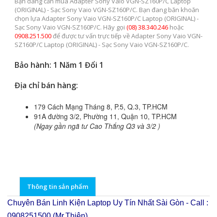
Bạn đang cần mua Adapter Sony Vaio VGN-SZ160P/C Laptop
(ORIGINAL) - Sạc Sony Vaio VGN-SZ160P/C. Bạn đang băn khoăn
chọn lựa Adapter Sony Vaio VGN-SZ160P/C Laptop (ORIGINAL) -
Sạc Sony Vaio VGN-SZ160P/C. Hãy gọi
(08) 38.340.246
hoặc
0908.251.500
để được tư vấn trực tiếp về Adapter Sony Vaio VGN-
SZ160P/C Laptop (ORIGINAL) - Sạc Sony Vaio VGN-SZ160P/C.
Bảo hành: 1 Năm 1 Đổi 1
Địa chỉ bán hàng:
179 Cách Mạng Tháng 8, P.5, Q.3, TP.HCM
91A đường 3/2, Phường 11, Quận 10, TP.HCM
(Ngay gần ngã tư Cao Thắng Q3 và 3/2 )
Thông tin sản phẩm
Chuyên Bán Linh Kiện Laptop Uy Tín Nhất Sài Gòn - Call :
0908251500 (Mr.Thiện)