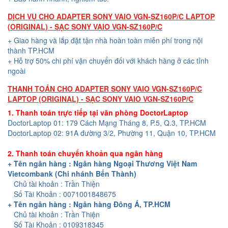
DỊCH VỤ CHO ADAPTER SONY VAIO VGN-SZ160P/C LAPTOP
(ORIGINAL) - SẠC SONY VAIO VGN-SZ160P/C
+ Giao hàng và lắp đặt tận nhà hoàn toàn miễn phí trong nội
thành TP.HCM
+ Hỗ trợ 50% chi phí vận chuyển đối với khách hàng ở các tỉnh
ngoài
THANH TOÁN CHO ADAPTER SONY VAIO VGN-SZ160P/C
LAPTOP (ORIGINAL) - SẠC SONY VAIO VGN-SZ160P/C
1. Thanh toán trực tiếp tại văn phòng DoctorLaptop
DoctorLaptop 01: 179 Cách Mạng Tháng 8, P.5, Q.3, TP.HCM
DoctorLaptop 02: 91A đường 3/2, Phường 11, Quận 10, TP.HCM
2. Thanh toán chuyển khoản qua ngân hàng
+ Tên ngân hàng : Ngân hàng Ngoại Thương Việt Nam
Vietcombank (Chi nhánh Bến Thành)
Chủ tài khoản : Trần Thiện
Số Tài Khoản : 0071001848675
+ Tên ngân hàng : Ngân hàng Đông Á, TP.HCM
Chủ tài khoản : Trần Thiện
Số Tài Khoản : 0109318345