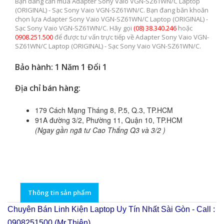
Bạn đang cần mua Adapter Sony Vaio VGN-SZ61WN/C Laptop
(ORIGINAL) - Sạc Sony Vaio VGN-SZ61WN/C. Bạn đang băn khoăn
chọn lựa Adapter Sony Vaio VGN-SZ61WN/C Laptop (ORIGINAL) -
Sạc Sony Vaio VGN-SZ61WN/C. Hãy gọi
(08) 38.340.246
hoặc
0908.251.500
để được tư vấn trực tiếp về Adapter Sony Vaio VGN-
SZ61WN/C Laptop (ORIGINAL) - Sạc Sony Vaio VGN-SZ61WN/C.
Bảo hành: 1 Năm 1 Đổi 1
Địa chỉ bán hàng:
179 Cách Mạng Tháng 8, P.5, Q.3, TP.HCM
91A đường 3/2, Phường 11, Quận 10, TP.HCM
(Ngay gần ngã tư Cao Thắng Q3 và 3/2 )
Thông tin sản phẩm
Chuyên Bán Linh Kiện Laptop Uy Tín Nhất Sài Gòn - Call :
0908251500 (Mr.Thiện)