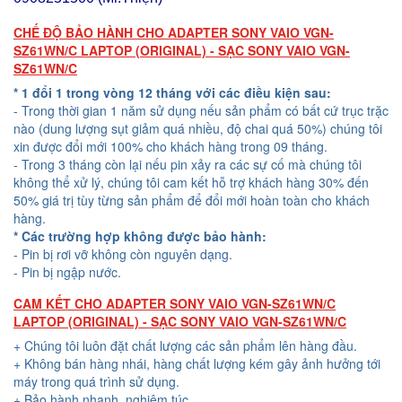
CHẾ ĐỘ BẢO HÀNH CHO ADAPTER SONY VAIO VGN-
SZ61WN/C LAPTOP (ORIGINAL) - SẠC SONY VAIO VGN-
SZ61WN/C
* 1 đổi 1 trong vòng 12 tháng với các điều kiện sau:
- Trong thời gian 1 năm sử dụng nếu sản phẩm có bất cứ trục trặc
nào (dung lượng sụt giảm quá nhiều, độ chai quá 50%) chúng tôi
xin được đổi mới 100% cho khách hàng trong 09 tháng.
- Trong 3 tháng còn lại nếu pin xảy ra các sự cố mà chúng tôi
không thể xử lý, chúng tôi cam kết hỗ trợ khách hàng 30% đến
50% giá trị tùy từng sản phẩm để đổi mới hoàn toàn cho khách
hàng.
* Các trường hợp không được bảo hành:
- Pin bị rơi vỡ không còn nguyên dạng.
- Pin bị ngập nước.
CAM KẾT CHO ADAPTER SONY VAIO VGN-SZ61WN/C
LAPTOP (ORIGINAL) - SẠC SONY VAIO VGN-SZ61WN/C
+ Chúng tôi luôn đặt chất lượng các sản phẩm lên hàng đầu.
+ Không bán hàng nhái, hàng chất lượng kém gây ảnh hưởng tới
máy trong quá trình sử dụng.
+ Bảo hành nhanh, nghiêm túc.