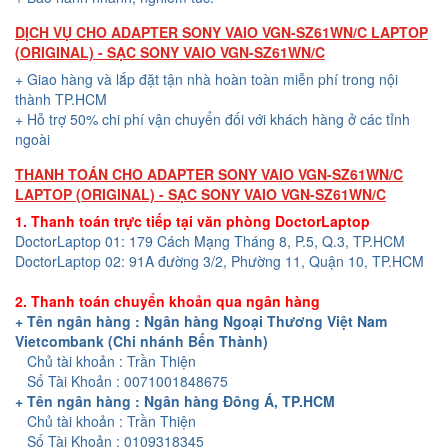
DỊCH VỤ CHO ADAPTER SONY VAIO VGN-SZ61WN/C LAPTOP
(ORIGINAL) - SẠC SONY VAIO VGN-SZ61WN/C
+ Giao hàng và lắp đặt tận nhà hoàn toàn miễn phí trong nội
thành TP.HCM
+ Hỗ trợ 50% chi phí vận chuyển đối với khách hàng ở các tỉnh
ngoài
THANH TOÁN CHO ADAPTER SONY VAIO VGN-SZ61WN/C
LAPTOP (ORIGINAL) - SẠC SONY VAIO VGN-SZ61WN/C
1. Thanh toán trực tiếp tại văn phòng DoctorLaptop
DoctorLaptop 01: 179 Cách Mạng Tháng 8, P.5, Q.3, TP.HCM
DoctorLaptop 02: 91A đường 3/2, Phường 11, Quận 10, TP.HCM
2. Thanh toán chuyển khoản qua ngân hàng
+ Tên ngân hàng : Ngân hàng Ngoại Thương Việt Nam
Vietcombank (Chi nhánh Bến Thành)
Chủ tài khoản : Trần Thiện
Số Tài Khoản : 0071001848675
+ Tên ngân hàng : Ngân hàng Đông Á, TP.HCM
Chủ tài khoản : Trần Thiện
Số Tài Khoản : 0109318345