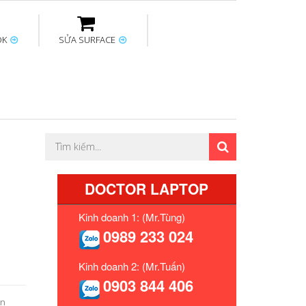
OK
SỬA SURFACE
ptop
Thay sạc Surface
Thay bàn phím
Sửa Mainboard
Macbook
Surface
DOCTOR LAPTOP
Kinh doanh 1: (Mr.Tùng)
0989 233 024
Kinh doanh 2: (Mr.Tuấn)
0903 844 406
ạn