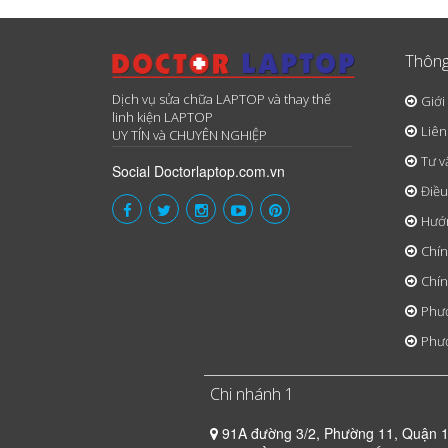
Thông
Dịch vụ sửa chữa LAPTOP và thay thế
Giới
linh kiện LAPTOP
Liên
UY TÍN và CHUYÊN NGHIỆP
Tư v
Social Doctorlaptop.com.vn
Điều
Hướ
Chín
Chín
Phươ
Phươ
Chi nhánh 1
91A đường 3/2, Phường 11, Quận 