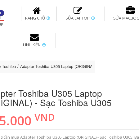
TRANG CHỦ
SỬA LAPTOP
SỬA MACBO
LINH KIỆN
ok uy tín
bàn phím
Thay pin Surface
Thay pin Macbook
Thay màn hình
Sửa Surface không
Thay màn hình
Thay Pin La
p
Laptop
nhận bàn phím
Macbook
p Toshiba
Adapter Toshiba U305 Laptop (ORIGINAL) - Sạc Toshiba U305
pter Toshiba U305 Laptop
IGINAL) - Sạc Toshiba U305
VND
5.000
g cần mua Adapter Toshiba U305 Laptop (ORIGINAL) - Sạc Toshiba U305. B