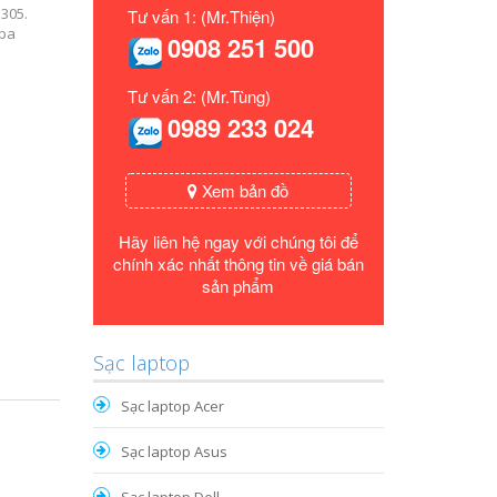
U305.
Tư vấn 1: (Mr.Thiện)
iba
0908 251 500
Tư vấn 2: (Mr.Tùng)
0989 233 024
Xem bản đồ
Hãy liên hệ ngay với chúng tôi để
chính xác nhất thông tin về giá bán
sản phẩm
Sạc laptop
Sạc laptop Acer
Sạc laptop Asus