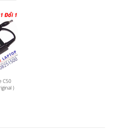
te C50
Sạc Toshiba Satellite C40
Sạc Toshiba Satellite
ginal )
C40D Laptop Adapter (
Laptop Adapter ( Orig
Original )