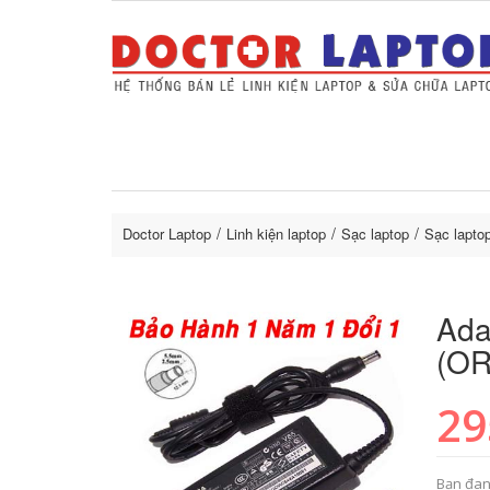
Sửa Laptop uy tín
Sửa Macbo
Thay 
lapto
Doctor Laptop
Linh kiện laptop
Sạc laptop
Sạc lapto
Ada
(OR
29
Bạn đan