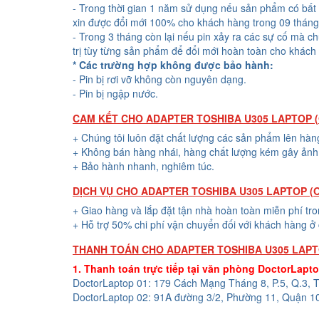
- Trong thời gian 1 năm sử dụng nếu sản phẩm có bất 
xin được đổi mới 100% cho khách hàng trong 09 tháng
- Trong 3 tháng còn lại nếu pin xảy ra các sự cố mà c
trị tùy từng sản phẩm để đổi mới hoàn toàn cho khách
* Các trường hợp không được bảo hành:
- Pin bị rơi vỡ không còn nguyên dạng.
- Pin bị ngập nước.
CAM KẾT CHO ADAPTER TOSHIBA U305 LAPTOP (O
+ Chúng tôi luôn đặt chất lượng các sản phẩm lên hàn
+ Không bán hàng nhái, hàng chất lượng kém gây ảnh 
+ Bảo hành nhanh, nghiêm túc.
DỊCH VỤ CHO ADAPTER TOSHIBA U305 LAPTOP (O
+ Giao hàng và lắp đặt tận nhà hoàn toàn miễn phí tr
+ Hỗ trợ 50% chi phí vận chuyển đối với khách hàng ở 
THANH TOÁN CHO ADAPTER TOSHIBA U305 LAPTO
1. Thanh toán trực tiếp tại văn phòng DoctorLapt
DoctorLaptop 01: 179 Cách Mạng Tháng 8, P.5, Q.3,
DoctorLaptop 02: 91A đường 3/2, Phường 11, Quận 1