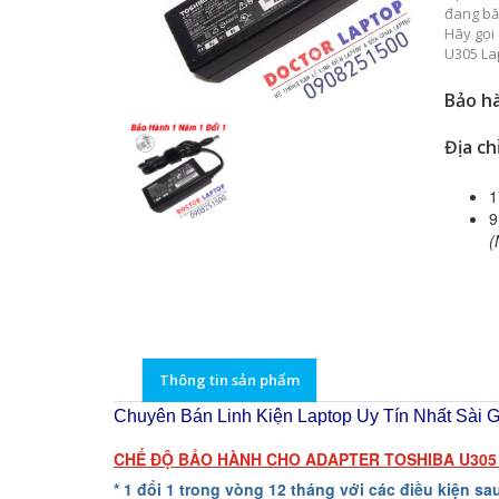
đang bă
Hãy gọi
U305 La
Bảo hà
Địa ch
1
9
(
Thông tin sản phẩm
Chuyên Bán Linh Kiện Laptop Uy Tín Nhất Sài Gò
CHẾ ĐỘ BẢO HÀNH CHO ADAPTER TOSHIBA U305 
* 1 đổi 1 trong vòng 12 tháng với các điều kiện sa