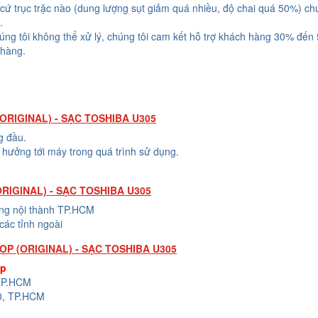
cứ trục trặc nào (dung lượng sụt giảm quá nhiều, độ chai quá 50%) chú
.
húng tôi không thể xử lý, chúng tôi cam kết hỗ trợ khách hàng 30% đến
 hàng.
RIGINAL) - SẠC TOSHIBA U305
g đầu.
hưởng tới máy trong quá trình sử dụng.
RIGINAL) - SẠC TOSHIBA U305
ong nội thành TP.HCM
các tỉnh ngoài
P (ORIGINAL) - SẠC TOSHIBA U305
op
 TP.HCM
0, TP.HCM