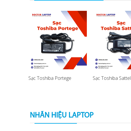
lite S40T
Sạc Toshiba Portege
Sạc Toshiba Sattel
apter (
NHÃN HIỆU LAPTOP