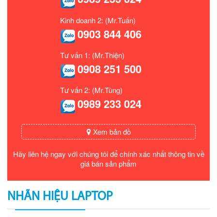
Kinh doanh 2: (Mr.Tuấn)
0903 844 406
Tư vấn 1: (Mr.Thiện)
0908 251 500
Tư vấn 2: (Mr.Tùng)
0989 233 024
Xem bản đồ
Hãy liên hệ ngay với chúng tôi để chính xác nhất thông tin về
giá bán sản phẩm
NHÃN HIỆU LAPTOP