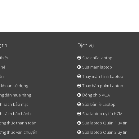
 tin
Dịch vụ
 thiệu
Sửa chữa laptop
 hệ
Sửa main laptop
ấn
Thay màn hình Laptop
 khoản sử dụng
Thay bàn phím Laptop
ng dẫn mua hàng
Đóng chip VGA
h sách bảo mật
Sửa bản lề Laptop
h sách bảo hành
Sửa laptop uy tín HCM
ng thức thanh toán
Sửa laptop Quận 1 uy tín
ng thức vận chuyển
Sửa laptop Quận 3 uy tín