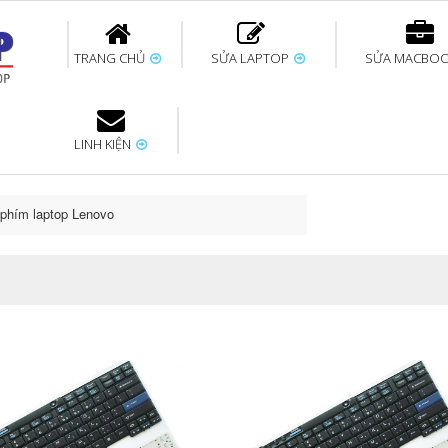
TRANG CHỦ
SỬA LAPTOP
SỬA MACBO
LINH KIỆN
ok uy tín
bàn phím
Thay pin Surface
Thay pin Macbook
Thay màn hình
Sửa Surface không
Thay màn hình
Thay Pin La
p
Laptop
nhận bàn phím
Macbook
phím laptop Lenovo