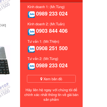
Kinh doanh 1: (Mr.Tùng)
0989 233 024
Kinh doanh 2: (Mr.Tuấn)
apaq
0903 844 406
Tư vấn 1: (Mr.Thiện)
0908 251 500
Tư vấn 2: (Mr.Tùng)
0989 233 024
Xem bản đồ
Hãy liên hệ ngay với chúng tôi để
chính xác nhất thông tin về giá bán
sản phẩm