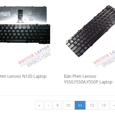
hím Lenovo N100 Laptop
Bàn Phím Lenovo
Y550,Y550A,Y550P Laptop
«
‹
9
10
11
12
13
›