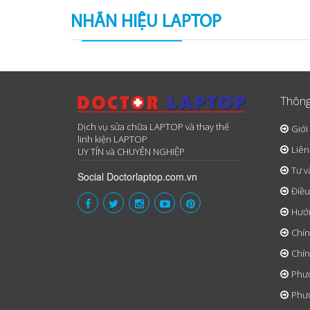
NHÃN HIỆU LAPTOP
Thông
Dịch vụ sửa chữa LAPTOP và thay thế
Giới
linh kiện LAPTOP
Liên
UY TÍN và CHUYÊN NGHIỆP
Tư v
Social Doctorlaptop.com.vn
Điều
Hướ
Chín
Chín
Phươ
Phươ