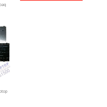
apaq
ptop