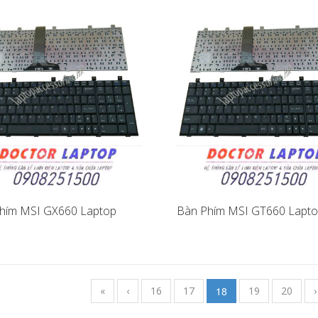
hím MSI GX660 Laptop
Bàn Phím MSI GT660 Lapt
«
‹
16
17
18
19
20
›