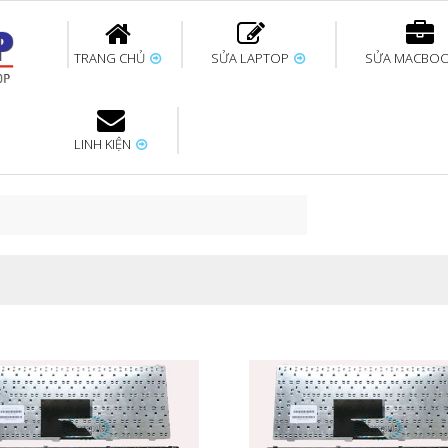
TRANG CHỦ
SỬA LAPTOP
SỬA MACBO
LINH KIỆN
ok uy tín
bàn phím
Thay pin Surface
Thay pin Macbook
Thay màn hình
Sửa Surface không
Thay màn hình
Thay Pin La
p
Laptop
nhận bàn phím
Macbook