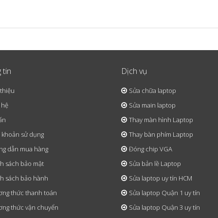
 tin
Dịch vụ
 thiệu
Sửa chữa laptop
 hệ
Sửa main laptop
ấn
Thay màn hình Laptop
 khoản sử dụng
Thay bàn phím Laptop
ng dẫn mua hàng
Đóng chip VGA
h sách bảo mật
Sửa bản lề Laptop
h sách bảo hành
Sửa laptop uy tín HCM
ng thức thanh toán
Sửa laptop Quận 1 uy tín
ng thức vận chuyển
Sửa laptop Quận 3 uy tín