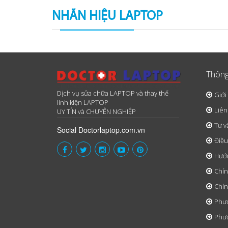
NHÃN HIỆU LAPTOP
Thông
Dịch vụ sửa chữa LAPTOP và thay thế
Giới
linh kiện LAPTOP
Liên
UY TÍN và CHUYÊN NGHIỆP
Tư v
Social Doctorlaptop.com.vn
Điều
Hướ
Chín
Chín
Phươ
Phươ