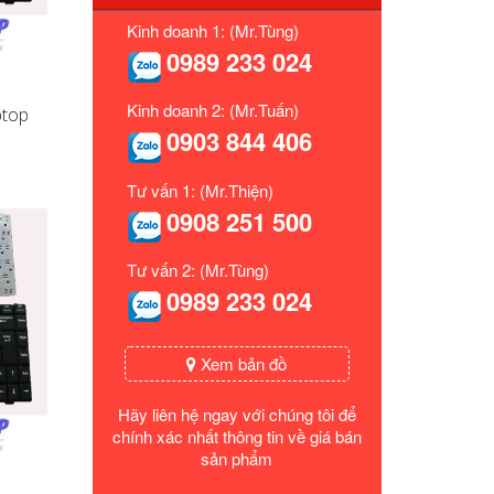
Kinh doanh 1: (Mr.Tùng)
0989 233 024
Kinh doanh 2: (Mr.Tuấn)
ptop
0903 844 406
Tư vấn 1: (Mr.Thiện)
0908 251 500
Tư vấn 2: (Mr.Tùng)
0989 233 024
Xem bản đồ
Hãy liên hệ ngay với chúng tôi để
chính xác nhất thông tin về giá bán
sản phẩm