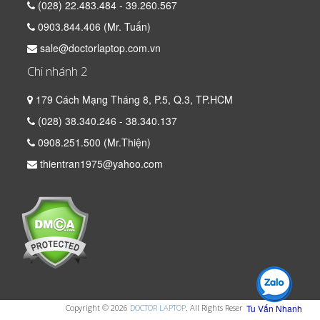
(028) 22.483.484 - 39.260.567
0903.844.406 (Mr. Tuấn)
sale@doctorlaptop.com.vn
Chi nhánh 2
179 Cách Mạng Tháng 8, P.5, Q.3, TP.HCM
(028) 38.340.246 - 38.340.137
0908.251.500 (Mr.Thiện)
thientran1975@yahoo.com
Tu Vấn Nhanh
Copyright © 2026
DOCTOR LAPTOP
. All Rights Reserved