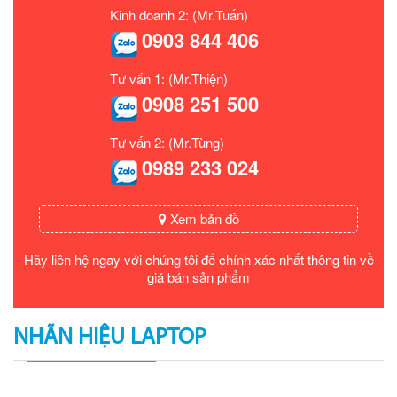
Kinh doanh 2: (Mr.Tuấn)
0903 844 406
Tư vấn 1: (Mr.Thiện)
0908 251 500
Tư vấn 2: (Mr.Tùng)
0989 233 024
Xem bản đồ
Hãy liên hệ ngay với chúng tôi để chính xác nhất thông tin về
giá bán sản phẩm
NHÃN HIỆU LAPTOP