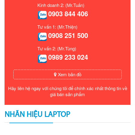
Kinh doanh 2: (Mr.Tuấn)
0903 844 406
Tư vấn 1: (Mr.Thiện)
0908 251 500
Tư vấn 2: (Mr.Tùng)
0989 233 024
Xem bản đồ
Hãy liên hệ ngay với chúng tôi để chính xác nhất thông tin về
giá bán sản phẩm
NHÃN HIỆU LAPTOP