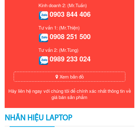
Kinh doanh 2: (Mr.Tuấn)
0903 844 406
Tư vấn 1: (Mr.Thiện)
0908 251 500
Tư vấn 2: (Mr.Tùng)
0989 233 024
Xem bản đồ
Hãy liên hệ ngay với chúng tôi để chính xác nhất thông tin về
giá bán sản phẩm
NHÃN HIỆU LAPTOP