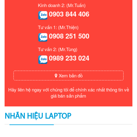
Kinh doanh 2: (Mr.Tuấn)
0903 844 406
Tư vấn 1: (Mr.Thiện)
0908 251 500
Tư vấn 2: (Mr.Tùng)
0989 233 024
Xem bản đồ
Hãy liên hệ ngay với chúng tôi để chính xác nhất thông tin về
giá bán sản phẩm
NHÃN HIỆU LAPTOP