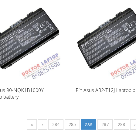
sus 90-NQK1B1000Y
Pin Asus A32-T12J Laptop b
p battery
«
‹
284
285
286
287
288
›