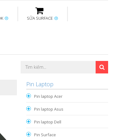
OK
SỬA SURFACE
ptop
Thay sạc Surface
Thay bàn phím
Sửa Mainboard
Macbook
Surface
Pin Laptop
Pin laptop Acer
Pin laptop Asus
Pin laptop Dell
Pin Surface