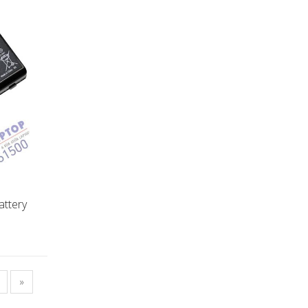
attery
»