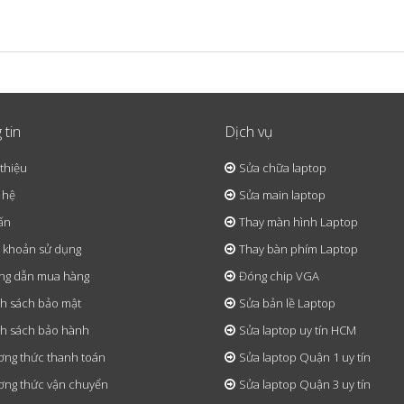
 tin
Dịch vụ
 thiệu
Sửa chữa laptop
 hệ
Sửa main laptop
ấn
Thay màn hình Laptop
 khoản sử dụng
Thay bàn phím Laptop
ng dẫn mua hàng
Đóng chip VGA
h sách bảo mật
Sửa bản lề Laptop
h sách bảo hành
Sửa laptop uy tín HCM
ng thức thanh toán
Sửa laptop Quận 1 uy tín
ng thức vận chuyển
Sửa laptop Quận 3 uy tín