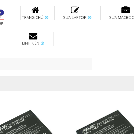
TRANG CHỦ
SỬA LAPTOP
SỬA MACBO
LINH KIỆN
ok uy tín
bàn phím
Thay pin Surface
Thay pin Macbook
Thay màn hình
Sửa Surface không
Thay màn hình
Thay Pin La
p
Laptop
nhận bàn phím
Macbook