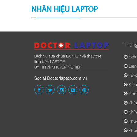
NHÃN HIỆU LAPTOP
Thông
Dịch vụ sửa chữa LAPTOP và thay thế
Giới
linh kiện LAPTOP
Liên
UY TÍN và CHUYÊN NGHIỆP
Tư v
Social Doctorlaptop.com.vn
Điều
Hướ
Chín
Chín
Phươ
Phươ