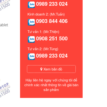
0989 233 024
Kinh doanh 2: (Mr.Tuấn)
0903 844 406
ablet
Tư vấn 1: (Mr.Thiện)
0908 251 500
Tư vấn 2: (Mr.Tùng)
0989 233 024
Xem bản đồ
Hãy liên hệ ngay với chúng tôi để
chính xác nhất thông tin về giá bán
sản phẩm