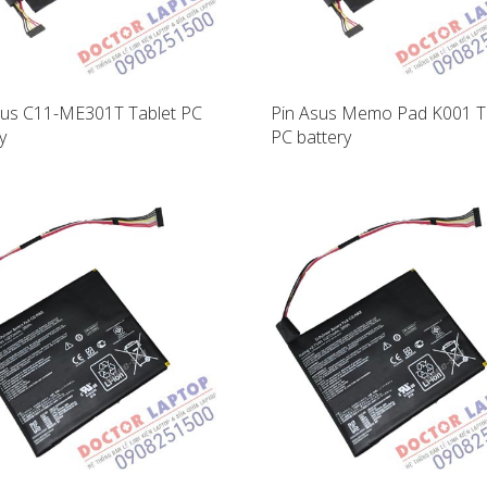
sus C11-ME301T Tablet PC
Pin Asus Memo Pad K001 T
y
PC battery