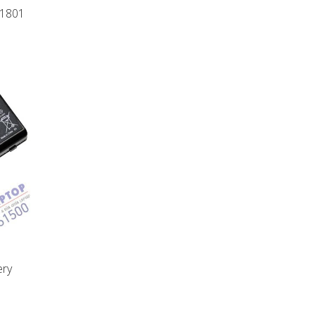
P1801
ery