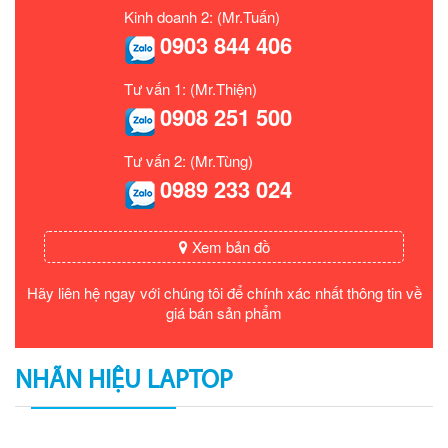
Kinh doanh 2: (Mr.Tuấn)
0903 844 406
Tư vấn 1: (Mr.Thiện)
0908 251 500
Tư vấn 2: (Mr.Tùng)
0989 233 024
Xem bản đồ
Hãy liên hệ ngay với chúng tôi để chính xác nhất thông tin về
giá bán sản phẩm
NHÃN HIỆU LAPTOP