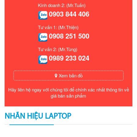
Kinh doanh 2: (Mr.Tuấn)
0903 844 406
Tư vấn 1: (Mr.Thiện)
0908 251 500
Tư vấn 2: (Mr.Tùng)
0989 233 024
Xem bản đồ
Hãy liên hệ ngay với chúng tôi để chính xác nhất thông tin về
giá bán sản phẩm
NHÃN HIỆU LAPTOP