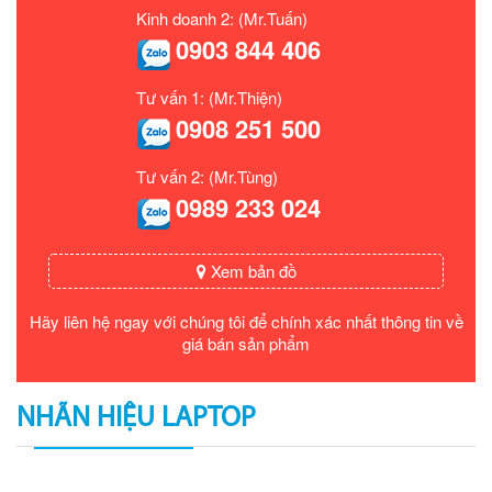
Kinh doanh 2: (Mr.Tuấn)
0903 844 406
Tư vấn 1: (Mr.Thiện)
0908 251 500
Tư vấn 2: (Mr.Tùng)
0989 233 024
Xem bản đồ
Hãy liên hệ ngay với chúng tôi để chính xác nhất thông tin về
giá bán sản phẩm
NHÃN HIỆU LAPTOP