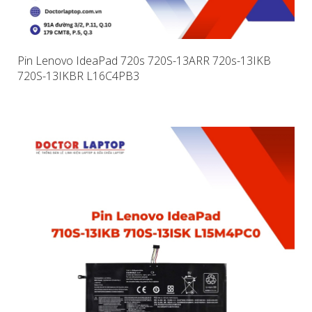
Pin Lenovo IdeaPad 720s 720S-13ARR 720s-13IKB
720S-13IKBR L16C4PB3