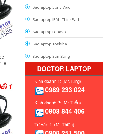
Sạc laptop Sony Vaio
Sạc laptop IBM - ThinkPad
Sạc laptop Lenovo
Sạc laptop Toshiba
op
Sạc laptop SamSung
L100
DOCTOR LAPTOP
Kinh doanh 1: (Mr.Tùng)
0989 233 024
Kinh doanh 2: (Mr.Tuấn)
0903 844 406
Tư vấn 1: (Mr.Thiện)
0908 251 500