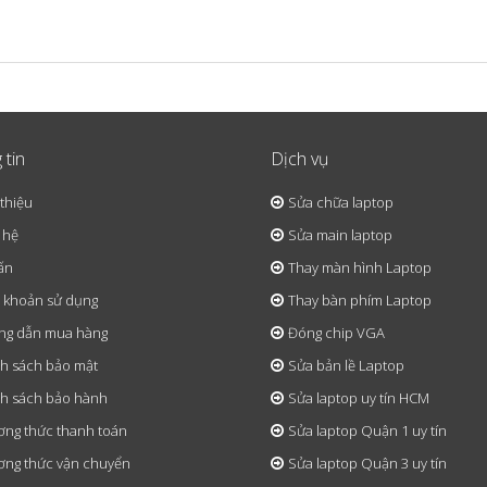
 tin
Dịch vụ
 thiệu
Sửa chữa laptop
 hệ
Sửa main laptop
ấn
Thay màn hình Laptop
 khoản sử dụng
Thay bàn phím Laptop
ng dẫn mua hàng
Đóng chip VGA
h sách bảo mật
Sửa bản lề Laptop
h sách bảo hành
Sửa laptop uy tín HCM
ng thức thanh toán
Sửa laptop Quận 1 uy tín
ng thức vận chuyển
Sửa laptop Quận 3 uy tín