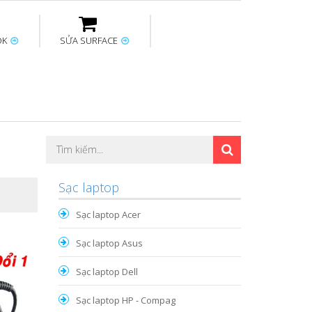
OK
SỬA SURFACE
ptop
Thay sạc Surface
Thay bàn phím
Sửa Mainboard
Macbook
Surface
Sạc laptop
Sạc laptop Acer
Sạc laptop Asus
Sạc laptop Dell
Sạc laptop HP - Compag