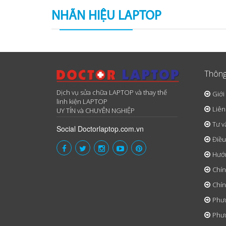
NHÃN HIỆU LAPTOP
Thông
Dịch vụ sửa chữa LAPTOP và thay thế
Giới
linh kiện LAPTOP
Liên
UY TÍN và CHUYÊN NGHIỆP
Tư v
Social Doctorlaptop.com.vn
Điều
Hướ
Chín
Chín
Phươ
Phươ