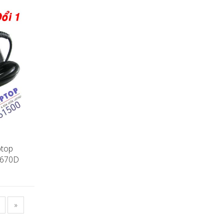
ptop
L670D
»