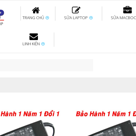
TRANG CHỦ
SỬA LAPTOP
SỬA MACBO
LINH KIỆN
ok uy tín
bàn phím
Thay pin Surface
Thay pin Macbook
Thay màn hình
Sửa Surface không
Thay màn hình
Thay Pin La
p
Laptop
nhận bàn phím
Macbook