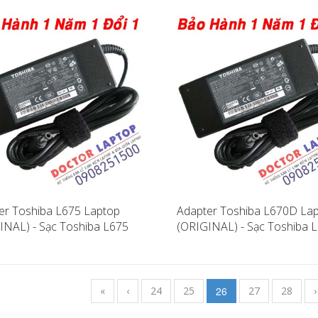
er Toshiba L675 Laptop
Adapter Toshiba L670D La
INAL) - Sạc Toshiba L675
(ORIGINAL) - Sạc Toshiba 
«
‹
24
25
26
27
28
›