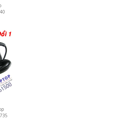
p
F40
op
L735