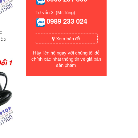
Tư vấn 2: (Mr.Tùng)
0989 233 024
op
Xem bản đồ
G55
Hãy liên hệ ngay với chúng tôi để
chính xác nhất thông tin về giá bán
sản phẩm