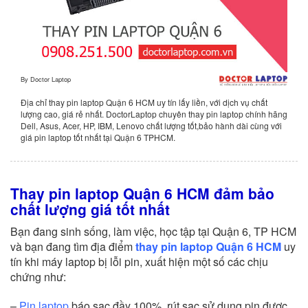
By
Doctor Laptop
Địa chỉ thay pin laptop Quận 6 HCM uy tín lấy liền, với dịch vụ chất
lượng cao, giá rẻ nhất. DoctorLaptop chuyên thay pin laptop chính hãng
Dell, Asus, Acer, HP, IBM, Lenovo chất lượng tốt,bảo hành dài cùng với
giá pin laptop tốt nhất tại Quận 6 TPHCM.
Thay pin laptop Quận 6 HCM đảm bảo
chất lượng giá tốt nhất
Bạn đang sinh sống, làm việc, học tập tại Quận 6, TP HCM
và bạn đang tìm địa điểm
thay pin laptop Quận 6 HCM
uy
tín khi máy laptop bị lỗi pin, xuất hiện một số các chịu
chứng như:
–
Pin laptop
báo sạc đầy 100%, rút sạc sử dụng pin được