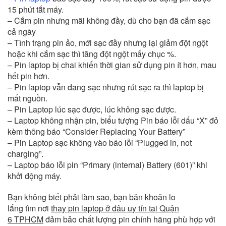
15 phút tắt máy.
– Cắm pin nhưng mãi không đầy, dù cho bạn đã cắm sạc
cả ngày
– Tình trạng pin ảo, mới sạc đầy nhưng lại giảm đột ngột
hoặc khi cắm sạc thì tăng đột ngột mấy chục %.
– Pin laptop bị chai khiến thời gian sử dụng pin ít hơn, mau
hết pin hơn.
– Pin laptop vẫn đang sạc nhưng rút sạc ra thì laptop bị
mất nguồn.
– Pin Laptop lúc sạc được, lúc không sạc được.
– Laptop không nhận pin, biểu tượng Pin báo lỗi dấu “X” đỏ
kèm thông báo “Consider Replacing Your Battery”
– Pin Laptop sạc không vào báo lỗi “Plugged in, not
charging”.
– Laptop báo lỗi pin “Primary (internal) Battery (601)” khi
khởi động máy.
Bạn không biết phải làm sao, bạn băn khoăn lo
lắng tìm nơi
thay pin laptop ở đâu uy tín tại Quận
6 TPHCM
đảm bảo chất lượng pin chính hãng phù hợp với