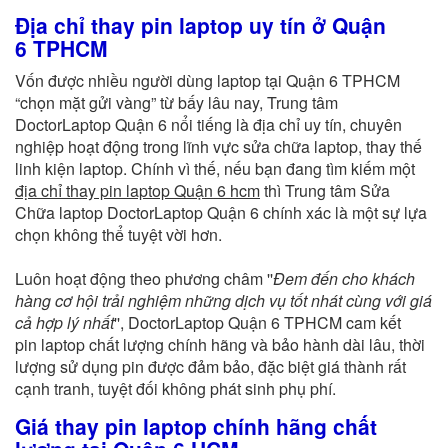
Địa chỉ thay pin laptop uy tín ở Quận
6 TPHCM
Vốn được nhiều người dùng laptop tại Quận 6 TPHCM
“chọn mặt gửi vàng” từ bấy lâu nay, Trung tâm
DoctorLaptop Quận 6 nổi tiếng là địa chỉ uy tín, chuyên
nghiệp hoạt động trong lĩnh vực sửa chữa laptop, thay thế
linh kiện laptop.
Chính vì thế, nếu bạn đang tìm kiếm một
địa chỉ
thay pin laptop Quận 6 hcm
thì
Trung tâm Sửa
Chữa laptop DoctorLaptop Quận 6 chính xác là một sự lựa
chọn không thể tuyệt vời hơn.
Luôn hoạt động theo phương châm ''
Đem đến cho khách
hàng cơ hội trải nghiệm những dịch vụ tốt nhát cùng với giá
cả hợp lý nhất
'', DoctorLaptop Quận 6 TPHCM cam kết
pin laptop chất lượng chính hãng và bảo hành dài lâu, thời
lượng sử dụng pin được đảm bảo, đặc biệt giá thành rất
cạnh tranh, tuyệt đối không phát sinh phụ phí.
Giá thay pin laptop chính hãng chất