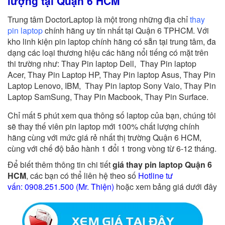
lượng tại Quận 6 HCM
Trung tâm DoctorLaptop là một trong những địa chỉ
thay
pin laptop
chính hãng uy tín nhất tại Quận 6 TPHCM. Với
kho linh kiện pin laptop chính hãng có sẵn tại trung tâm, đa
dạng các loại thương hiệu các hãng nổi tiếng có mặt trên
thi trường như: Thay Pin laptop Dell, Thay Pin laptop
Acer, Thay Pin Laptop HP, Thay Pin laptop Asus, Thay Pin
Laptop Lenovo, IBM, Thay Pin laptop Sony Vaio, Thay Pin
Laptop SamSung, Thay Pin Macbook, Thay Pin Surface.
Chỉ mất 5 phút xem qua thông số laptop của bạn, chúng tôi
sẽ thay thế viên pin laptop mới 100% chất lượng chính
hãng cùng với mức giá rẻ nhất thị trường Quận 6 HCM,
cùng với chế độ bảo hành 1 đổi 1 trong vòng từ 6-12 tháng.
Để biết thêm thông tin chi tiết
giá thay pin
laptop Quận 6
HCM
, các bạn có thể liên hệ theo số
Hotline tư
vấn:
0908.251.500 (Mr. Thiện)
hoặc xem bảng giá dưới đây