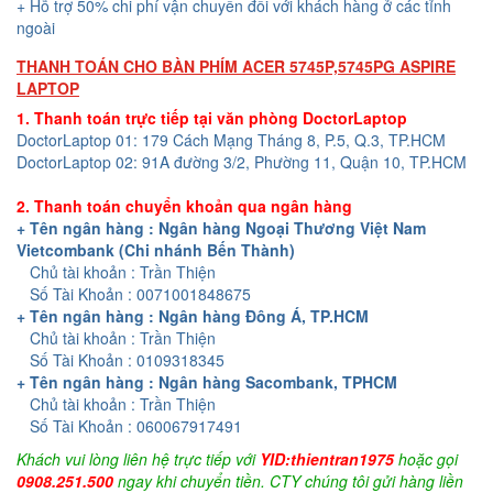
+ Hỗ trợ 50% chi phí vận chuyển đối với khách hàng ở các tỉnh
ngoài
THANH TOÁN CHO BÀN PHÍM ACER 5745P,5745PG ASPIRE
LAPTOP
1. Thanh toán trực tiếp tại văn phòng DoctorLaptop
DoctorLaptop 01: 179 Cách Mạng Tháng 8, P.5, Q.3, TP.HCM
DoctorLaptop 02: 91A đường 3/2, Phường 11, Quận 10, TP.HCM
2. Thanh toán chuyển khoản qua ngân hàng
+ Tên ngân hàng : Ngân hàng Ngoại Thương Việt Nam
Vietcombank (Chi nhánh Bến Thành)
Chủ tài khoản : Trần Thiện
Số Tài Khoản : 0071001848675
+ Tên ngân hàng : Ngân hàng Đông Á, TP.HCM
Chủ tài khoản : Trần Thiện
Số Tài Khoản : 0109318345
+ Tên ngân hàng : Ngân hàng Sacombank, TPHCM
Chủ tài khoản : Trần Thiện
Số Tài Khoản : 060067917491
Khách vui lòng liên hệ trực tiếp với
YID:thientran1975
hoặc gọi
0908.251.500
ngay khi chuyển tiền. CTY chúng tôi gửi hàng liền