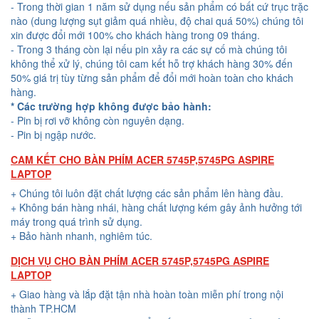
- Trong thời gian 1 năm sử dụng nếu sản phẩm có bất cứ trục trặc
nào (dung lượng sụt giảm quá nhiều, độ chai quá 50%) chúng tôi
xin được đổi mới 100% cho khách hàng trong 09 tháng.
- Trong 3 tháng còn lại nếu pin xảy ra các sự cố mà chúng tôi
không thể xử lý, chúng tôi cam kết hỗ trợ khách hàng 30% đến
50% giá trị tùy từng sản phẩm để đổi mới hoàn toàn cho khách
hàng.
* Các trường hợp không được bảo hành:
- Pin bị rơi vỡ không còn nguyên dạng.
- Pin bị ngập nước.
CAM KẾT CHO BÀN PHÍM ACER 5745P,5745PG ASPIRE
LAPTOP
+ Chúng tôi luôn đặt chất lượng các sản phẩm lên hàng đầu.
+ Không bán hàng nhái, hàng chất lượng kém gây ảnh hưởng tới
máy trong quá trình sử dụng.
+ Bảo hành nhanh, nghiêm túc.
DỊCH VỤ CHO BÀN PHÍM ACER 5745P,5745PG ASPIRE
LAPTOP
+ Giao hàng và lắp đặt tận nhà hoàn toàn miễn phí trong nội
thành TP.HCM