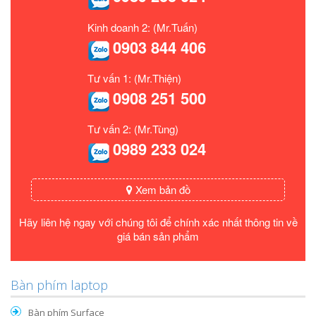
Kinh doanh 2: (Mr.Tuấn)
0903 844 406
Tư vấn 1: (Mr.Thiện)
0908 251 500
Tư vấn 2: (Mr.Tùng)
0989 233 024
Xem bản đồ
Hãy liên hệ ngay với chúng tôi để chính xác nhất thông tin về
giá bán sản phẩm
Bàn phím laptop
Bàn phím Surface