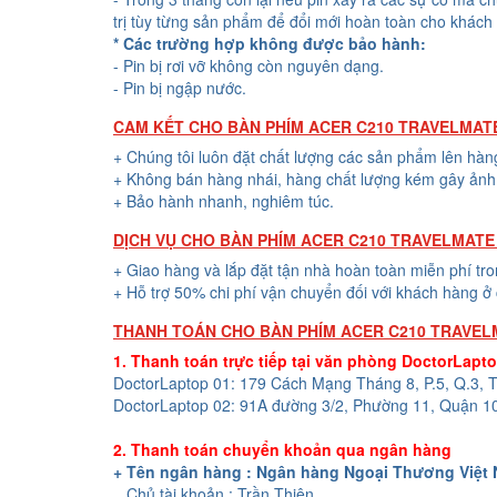
trị tùy từng sản phẩm để đổi mới hoàn toàn cho khách
* Các trường hợp không được bảo hành:
- Pin bị rơi vỡ không còn nguyên dạng.
- Pin bị ngập nước.
CAM KẾT CHO BÀN PHÍM ACER C210 TRAVELMAT
+ Chúng tôi luôn đặt chất lượng các sản phẩm lên hàn
+ Không bán hàng nhái, hàng chất lượng kém gây ảnh 
+ Bảo hành nhanh, nghiêm túc.
DỊCH VỤ CHO BÀN PHÍM ACER C210 TRAVELMATE
+ Giao hàng và lắp đặt tận nhà hoàn toàn miễn phí tr
+ Hỗ trợ 50% chi phí vận chuyển đối với khách hàng ở 
THANH TOÁN CHO BÀN PHÍM ACER C210 TRAVEL
1. Thanh toán trực tiếp tại văn phòng DoctorLapt
DoctorLaptop 01: 179 Cách Mạng Tháng 8, P.5, Q.3,
DoctorLaptop 02: 91A đường 3/2, Phường 11, Quận 1
2. Thanh toán chuyển khoản qua ngân hàng
+ Tên ngân hàng : Ngân hàng Ngoại Thương Việt
Chủ tài khoản : Trần Thiện