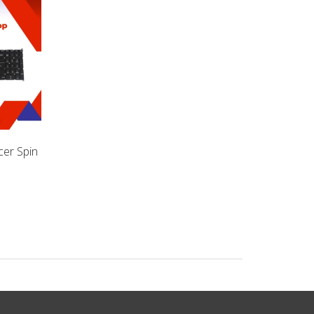
er Spin
Bàn Phím Laptop Acer
Bàn Phím Laptop Ac
Nitro
Aspire