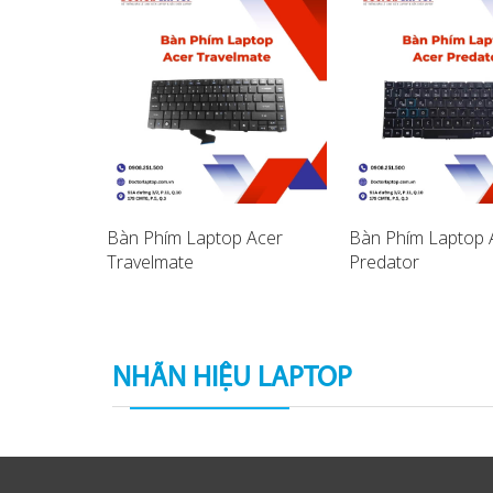
spire ES1
Bàn Phím Laptop Acer
Bàn Phím Laptop 
ptop
Travelmate
Predator
NHÃN HIỆU LAPTOP