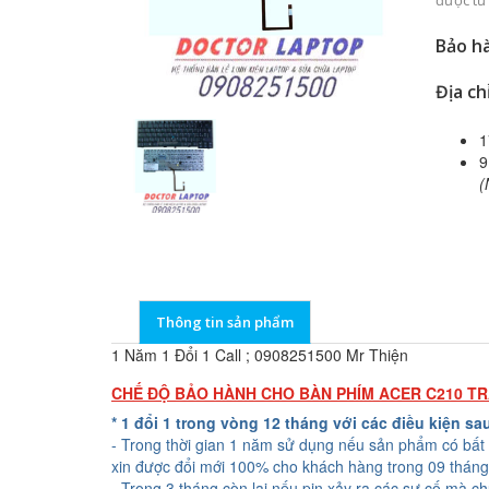
được tư
Bảo hà
Địa ch
1
9
(
Thông tin sản phẩm
1 Năm 1 Đổi 1 Call ; 0908251500 Mr Thiện
CHẾ ĐỘ BẢO HÀNH CHO BÀN PHÍM ACER C210 T
* 1 đổi 1 trong vòng 12 tháng với các điều kiện sa
- Trong thời gian 1 năm sử dụng nếu sản phẩm có bất 
xin được đổi mới 100% cho khách hàng trong 09 tháng
- Trong 3 tháng còn lại nếu pin xảy ra các sự cố mà c