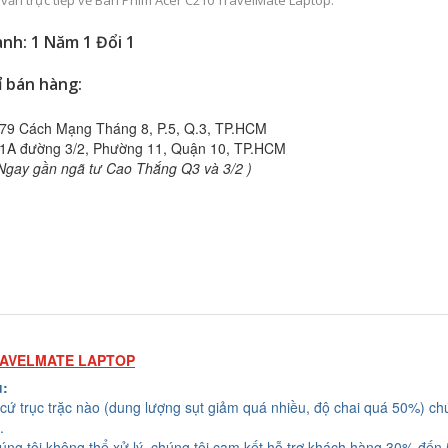
 vấn trực tiếp về Bàn Phím Acer C210 TravelMate Laptop.
nh: 1 Năm 1 Đổi 1
ỉ bán hàng:
79 Cách Mạng Tháng 8, P.5, Q.3, TP.HCM
1A đường 3/2, Phường 11, Quận 10, TP.HCM
Ngay gần ngã tư Cao Thắng Q3 và 3/2 )
RAVELMATE LAPTOP
u:
cứ trục trặc nào (dung lượng sụt giảm quá nhiều, độ chai quá 50%) chú
.
húng tôi không thể xử lý, chúng tôi cam kết hỗ trợ khách hàng 30% đến