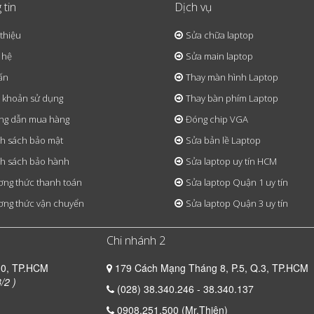
 tin
Dịch vụ
 thiệu
Sửa chữa laptop
 hệ
Sửa main laptop
ấn
Thay màn hình Laptop
 khoản sử dụng
Thay bàn phím Laptop
ng dẫn mua hàng
Đóng chip VGA
h sách bảo mật
Sửa bản lề Laptop
h sách bảo hành
Sửa laptop uy tín HCM
ng thức thanh toán
Sửa laptop Quận 1 uy tín
ng thức vận chuyển
Sửa laptop Quận 3 uy tín
Chi nhánh 2
10, TP.HCM
179 Cách Mạng Tháng 8, P.5, Q.3, TP.HCM
/2 )
(028) 38.340.246 - 38.340.137
0908.251.500 (Mr.Thiện)