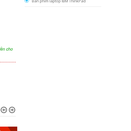
Bàn phím laptop IBM ThinkPad
iền cho