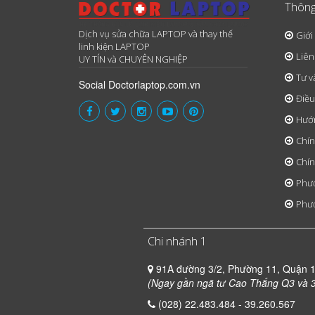
Thông
Dịch vụ sửa chữa LAPTOP và thay thế
Giới
linh kiện LAPTOP
Liên
UY TÍN và CHUYÊN NGHIỆP
Tư v
Social Doctorlaptop.com.vn
Điều
Hướ
Chín
Chín
Phươ
Phươ
Chi nhánh 1
91A đường 3/2, Phường 11, Quận 
(Ngay gần ngã tư Cao Thắng Q3 và 3
(028) 22.483.484 - 39.260.567