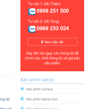
Tư vấn 1: (Mr.Thiện)
0908 251 500
Tư vấn 2: (Mr.Tùng)
0989 233 024
Xem bản đồ
Hãy liên hệ ngay với chúng tôi để
chính xác nhất thông tin về giá bán
sản phẩm
Bàn phím laptop
Bàn phím Surface
ng tôi
Bàn phím laptop Acer
 50% giá