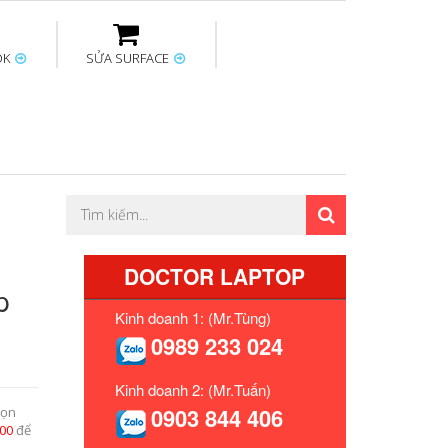
OK
SỬA SURFACE
ptop
Thay sạc Surface
Thay bàn phím
Sửa Mainboard
Macbook
Surface
DOCTOR LAPTOP
p
Kinh doanh 1: (Mr.Tùng)
0989 233 024
Kinh doanh 2: (Mr.Tuấn)
0903 844 406
họn
500
để