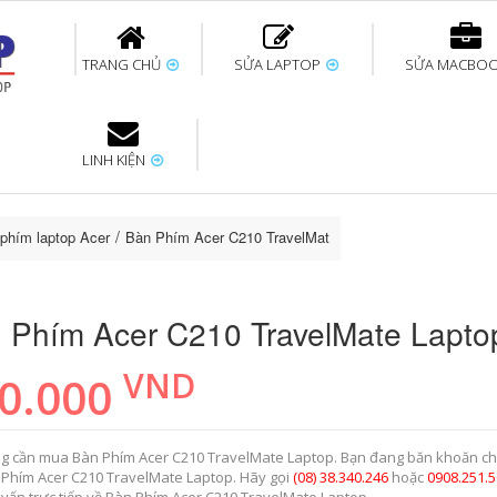
TRANG CHỦ
SỬA LAPTOP
SỬA MACBO
LINH KIỆN
ok uy tín
bàn phím
Thay pin Surface
Thay pin Macbook
Thay màn hình
Sửa Surface không
Thay màn hình
Thay Pin La
p
Laptop
nhận bàn phím
Macbook
phím laptop Acer
Bàn Phím Acer C210 TravelMate Laptop
 Phím Acer C210 TravelMate Lapto
VND
0.000
g cần mua Bàn Phím Acer C210 TravelMate Laptop. Bạn đang băn khoăn c
 Phím Acer C210 TravelMate Laptop. Hãy gọi
(08) 38.340.246
hoặc
0908.251.