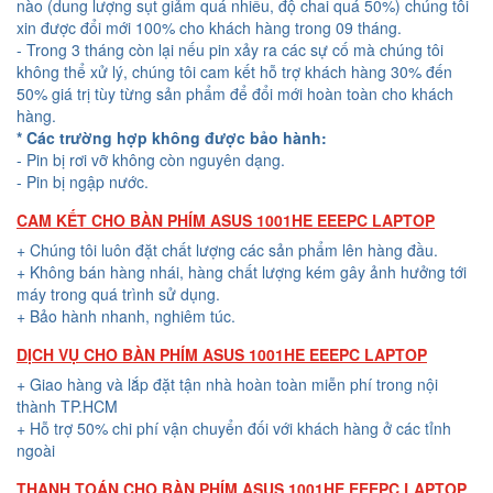
nào (dung lượng sụt giảm quá nhiều, độ chai quá 50%) chúng tôi
xin được đổi mới 100% cho khách hàng trong 09 tháng.
- Trong 3 tháng còn lại nếu pin xảy ra các sự cố mà chúng tôi
không thể xử lý, chúng tôi cam kết hỗ trợ khách hàng 30% đến
50% giá trị tùy từng sản phẩm để đổi mới hoàn toàn cho khách
hàng.
* Các trường hợp không được bảo hành:
- Pin bị rơi vỡ không còn nguyên dạng.
- Pin bị ngập nước.
CAM KẾT CHO BÀN PHÍM ASUS 1001HE EEEPC LAPTOP
+ Chúng tôi luôn đặt chất lượng các sản phẩm lên hàng đầu.
+ Không bán hàng nhái, hàng chất lượng kém gây ảnh hưởng tới
máy trong quá trình sử dụng.
+ Bảo hành nhanh, nghiêm túc.
DỊCH VỤ CHO BÀN PHÍM ASUS 1001HE EEEPC LAPTOP
+ Giao hàng và lắp đặt tận nhà hoàn toàn miễn phí trong nội
thành TP.HCM
+ Hỗ trợ 50% chi phí vận chuyển đối với khách hàng ở các tỉnh
ngoài
THANH TOÁN CHO BÀN PHÍM ASUS 1001HE EEEPC LAPTOP