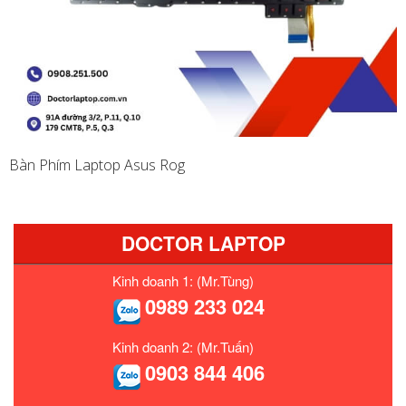
Bàn Phím Laptop Asus Rog
DOCTOR LAPTOP
Kinh doanh 1: (Mr.Tùng)
0989 233 024
Kinh doanh 2: (Mr.Tuấn)
0903 844 406