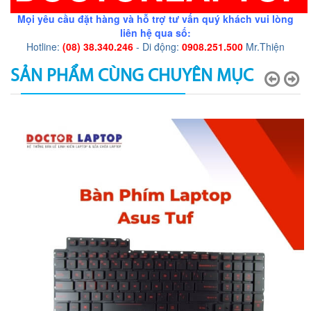
Mọi yêu cầu đặt hàng và hỗ trợ tư vấn quý khách vui lòng
liên hệ qua số:
Hotline:
(08) 38.340.246
- Di động:
0908.251.500
Mr.Thiện
SẢN PHẨM CÙNG CHUYÊN MỤC