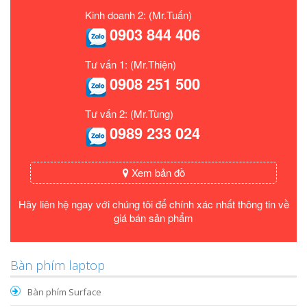
Kinh doanh 2: (Mr.Tuấn)
0903 844 406
Tư vấn 1: (Mr.Thiện)
0908 251 500
Tư vấn 2: (Mr.Tùng)
0989 233 024
Xem bản đồ
Hãy liên hệ ngay với chúng tôi để chính xác nhất thông tin về
giá bán sản phẩm
Bàn phím laptop
Bàn phím Surface