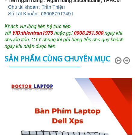
+ Tên ngân hàng : Ngân hàng Sacombank, TPHCM
Chủ tài khoản : Trần Thiện
Số Tài Khoản : 060067917491
Khách vui lòng liên hệ trực tiếp
với
YID:thientran1975
hoặc gọi
0908.251.500
ngay khi
chuyển tiền. CTY chúng tôi gửi hàng liền cho quý khách
ngay khi nhận được tiền.
SẢN PHẨM CÙNG CHUYÊN MỤC