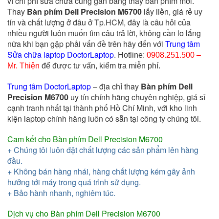
vì chi phí sửa chữa cũng gần bằng thay bàn phím mới.
Thay
Bàn phím Dell Precision M6700
lấy liền, giá rẻ uy
tín và chất lượng ở đâu ở Tp.HCM, đây là câu hỏi của
nhiều người luôn muốn tìm câu trả lời, không cần lo lắng
nữa khi bạn gặp phải vấn đề trên hãy đến với
Trung tâm
Sửa chữa laptop DoctorLaptop
.
Hotline:
0908.251.500 –
Mr. Thiện
để được tư vấn, kiểm tra miễn phí.
Trung tâm
DoctorLaptop
– địa chỉ thay
Bàn phím Dell
Precision M6700
uy tín chính hãng chuyên nghiệp, giá sỉ
cạnh tranh nhất tại thành phố Hồ Chí Minh, với kho linh
kiện laptop chính hãng luôn có sẵn tại công ty chúng tôi.
Cam kết cho Bàn phím Dell Precision M6700
+ Chúng tôi luôn đặt chất lượng các sản phẩm lên hàng
đầu.
+ Không bán hàng nhái, hàng chất lượng kém gây ảnh
hưởng tới máy trong quá trình sử dụng.
+ Bảo hành nhanh, nghiêm túc.
Dịch vụ cho
Bàn phím Dell Precision M6700