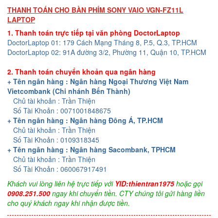
THANH TOÁN CHO BÀN PHÍM SONY VAIO VGN-FZ11L
LAPTOP
1. Thanh toán trực tiếp tại văn phòng DoctorLaptop
DoctorLaptop 01: 179 Cách Mạng Tháng 8, P.5, Q.3, TP.HCM
DoctorLaptop 02: 91A đường 3/2, Phường 11, Quận 10, TP.HCM
2. Thanh toán chuyển khoản qua ngân hàng
+ Tên ngân hàng : Ngân hàng Ngoại Thương Việt Nam
Vietcombank (Chi nhánh Bến Thành)
Chủ tài khoản : Trần Thiện
Số Tài Khoản : 0071001848675
+ Tên ngân hàng : Ngân hàng Đông Á, TP.HCM
Chủ tài khoản : Trần Thiện
Số Tài Khoản : 0109318345
+ Tên ngân hàng : Ngân hàng Sacombank, TPHCM
Chủ tài khoản : Trần Thiện
Số Tài Khoản : 060067917491
Khách vui lòng liên hệ trực tiếp với
YID:thientran1975
hoặc gọi
0908.251.500
ngay khi chuyển tiền. CTY chúng tôi gửi hàng liền
cho quý khách ngay khi nhận được tiền.