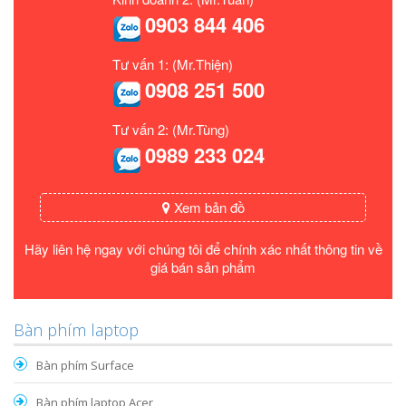
0903 844 406
Tư vấn 1: (Mr.Thiện)
0908 251 500
Tư vấn 2: (Mr.Tùng)
0989 233 024
Xem bản đồ
Hãy liên hệ ngay với chúng tôi để chính xác nhất thông tin về
giá bán sản phẩm
Bàn phím laptop
Bàn phím Surface
Bàn phím laptop Acer