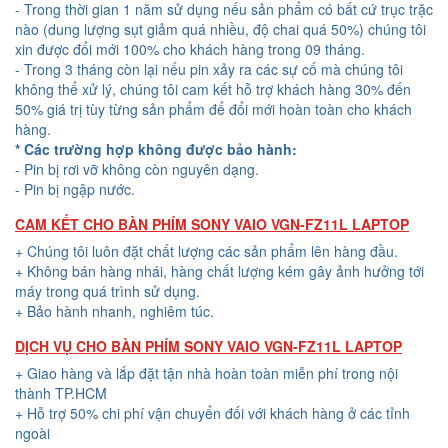
- Trong thời gian 1 năm sử dụng nếu sản phẩm có bất cứ trục trặc
nào (dung lượng sụt giảm quá nhiều, độ chai quá 50%) chúng tôi
xin được đổi mới 100% cho khách hàng trong 09 tháng.
- Trong 3 tháng còn lại nếu pin xảy ra các sự cố mà chúng tôi
không thể xử lý, chúng tôi cam kết hỗ trợ khách hàng 30% đến
50% giá trị tùy từng sản phẩm để đổi mới hoàn toàn cho khách
hàng.
* Các trường hợp không được bảo hành:
- Pin bị rơi vỡ không còn nguyên dạng.
- Pin bị ngập nước.
CAM KẾT CHO BÀN PHÍM SONY VAIO VGN-FZ11L LAPTOP
+ Chúng tôi luôn đặt chất lượng các sản phẩm lên hàng đầu.
+ Không bán hàng nhái, hàng chất lượng kém gây ảnh hưởng tới
máy trong quá trình sử dụng.
+ Bảo hành nhanh, nghiêm túc.
DỊCH VỤ CHO BÀN PHÍM SONY VAIO VGN-FZ11L LAPTOP
+ Giao hàng và lắp đặt tận nhà hoàn toàn miễn phí trong nội
thành TP.HCM
+ Hỗ trợ 50% chi phí vận chuyển đối với khách hàng ở các tỉnh
ngoài