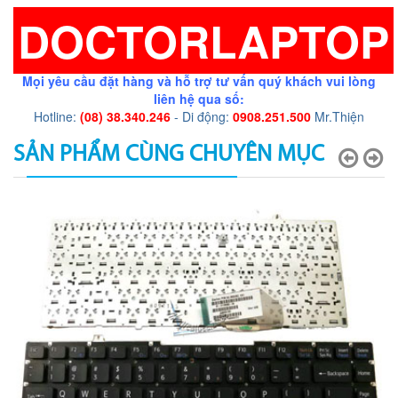
DOCTORLAPTOP
Mọi yêu cầu đặt hàng và hỗ trợ tư vấn quý khách vui lòng
liên hệ qua số:
Hotline:
(08) 38.340.246
- Di động:
0908.251.500
Mr.Thiện
SẢN PHẨM CÙNG CHUYÊN MỤC